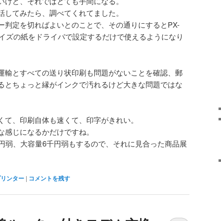
いけど、それではとても手間になる。
話してみたら、調べてくれてました。
ー判定を切ればよいとのことで、その通りにするとPX-
なサイズの紙をドライバで設定するだけで使えるようになり
運輸とすべての送り状印刷も問題がないことを確認、郵
るとちょっと縁がインクで汚れるけど大きな問題ではな
くて、印刷自体も速くて、印字がきれい。
な感じになるかだけですね。
千円弱、大容量6千円弱もするので、それに見合った商品展
プリンター
|
コメントを残す