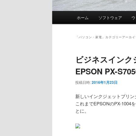
メ
ホーム
ソフトウェア
ウ
イ
ン
メ
「
パソコン・家電
」カテゴリーアーカイ
ニ
ュ
ビジネスインク
ー
EPSON PX-S70
投稿日時:
2016年1月23日
新しいインクジェットプリンタ
これまでEPSONのPX-1
とに。