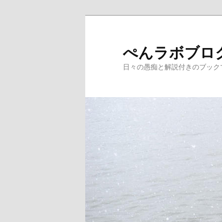
メ
サ
イ
ブ
ン
コ
ぺんラボブロ
コ
ン
日々の愚痴と解説付きのブック
ン
テ
テ
ン
ン
ツ
ツ
へ
へ
移
移
動
動