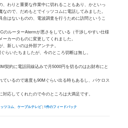
の、わりと重要な作業中に切れることもあり、かといっ
魔なので、だめもとでイッツコムに電話してみました。
具合はないものの、電波調査を行うために訪問というこ
CのルーターAtermが悪さをしている（干渉しやすい仕様
メーカーのものに変更してくれました。
が、新しいのは外部アンテナ。
間ぐらいたちましたが、今のところ切断は無し。
0M契約に電話回線込みで月5000円を切るのはお財布にと
れているので速度も90Mぐらい出る時もあるし、パケロス
に対応してくれたので今のところは大満足です。
イッツコム
、
ケーブルテレビ
|
1
件のフィードバック