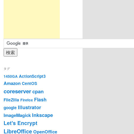
タグ
ActionScript3
1450GA
Amazon
CentOS
coreserver
cpan
Flash
FileZilla
Firefox
Illustrator
google
Inkscape
ImageMagick
Let's Encrypt
LibreOffice
OpenOffice