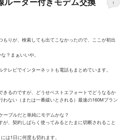
線ルーター付きモデム交換
1
つもりが、検索しても出てこなかったので、ここが初出
のかな？まぁいいや。
ルテレビでインターネットも電話もまとめています。
できるのですが、どうせベストエフォートでどうなるか
行わない（または一番緩いとされる）最速の160Mプラン
…ケーブルだと単純にモデムかな？
すが、契約しばらく使ってみるとたまに切断されること
きには1日に何度も切れます。