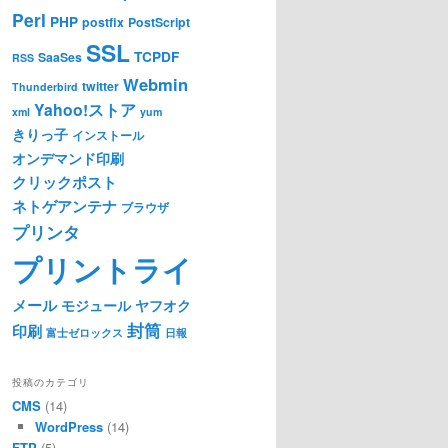
Perl
PHP
postfix
PostScript
SSL
TCPDF
SaaSes
RSS
Webmin
twitter
Thunderbird
Yahoo!ストア
xml
yum
きりっ子
インストール
オンデマンド印刷
クリックポスト
ネトゲアンテナ
ブラウザ
プリンタ
プリントライ
メール
モジュール
ヤフオク
封筒
印刷
富士ゼロックス
日報
投稿のカテゴリ
CMS
(14)
WordPress
(14)
FTP
(5)