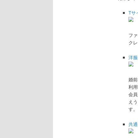
Tサ
ファ
クレ
洋服
婚前
利用
会員
えう
す。
共通