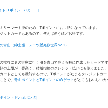
イト [Tポイント/Tカード]
ミリーマート派のため、Tポイントにお世話になっています。
ジットカードもあるので、使えば使うほどお得です。
の青山（紳士服・スーツ販売数世界No.1）
の挨拶に妻の実家に行く服を青山で揃える時に作成したカードで
額の上限が一番高く、結婚指輪のクレジット払いにも使えました
カードとしても機能するので、Tポイントがたまるクレジットカー
ことで、
青山ポイントとTポイントのWゲット
がとてもおいしいカ
ポイント Ponta[ポンタ]