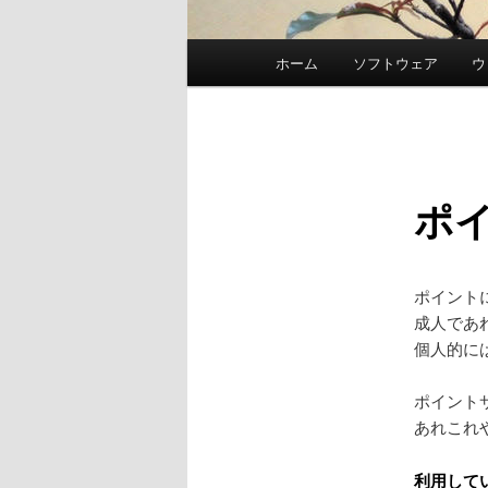
メ
ホーム
ソフトウェア
ウ
イ
ン
メ
ニ
ュ
ポ
ー
ポイント
成人であ
個人的に
ポイント
あれこれ
利用して