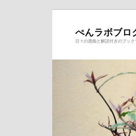
メ
イ
ン
ぺんラボブロ
コ
日々の愚痴と解説付きのブック
ン
テ
ン
ツ
へ
移
動