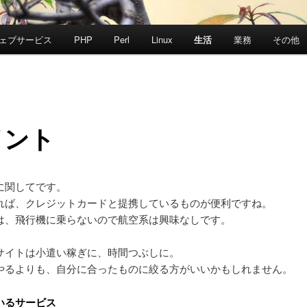
ェブサービス
PHP
Perl
Linux
生活
業務
その他
イント
に関してです。
れば、クレジットカードと提携しているものが便利ですね。
は、飛行機に乗らないので航空系は興味なしです。
サイトは小遣い稼ぎに、時間つぶしに。
やるよりも、自分に合ったものに絞る方がいいかもしれません。
いるサービス