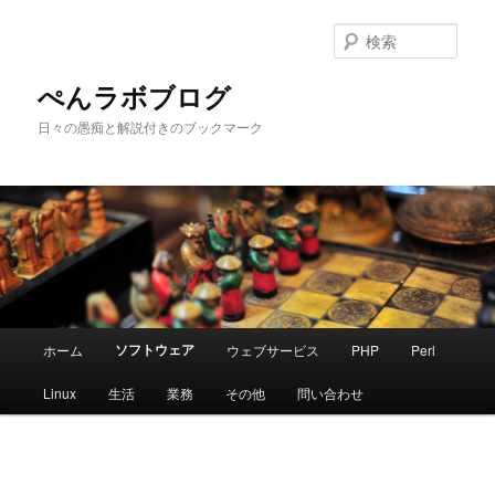
メ
イ
検
ン
索
コ
ぺんラボブログ
ン
日々の愚痴と解説付きのブックマーク
テ
ン
ツ
へ
移
動
メ
ソフトウェア
ホーム
ウェブサービス
PHP
Perl
イ
ン
Linux
生活
業務
その他
問い合わせ
メ
ニ
ュ
ー