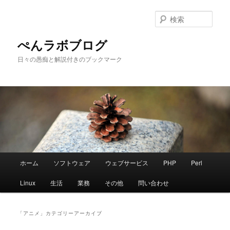
メ
サ
イ
ブ
検
ン
コ
索
コ
ン
ぺんラボブログ
ン
テ
日々の愚痴と解説付きのブックマーク
テ
ン
ン
ツ
ツ
へ
へ
移
移
動
動
メ
ホーム
ソフトウェア
ウェブサービス
PHP
Perl
イ
ン
Linux
生活
業務
その他
問い合わせ
メ
ニ
ュ
「
アニメ
」カテゴリーアーカイブ
ー