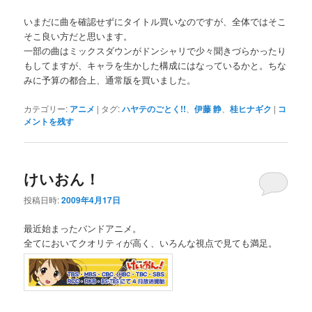
いまだに曲を確認せずにタイトル買いなのですが、全体ではそこ
そこ良い方だと思います。
一部の曲はミックスダウンがドンシャリで少々聞きづらかったり
もしてますが、キャラを生かした構成にはなっているかと。ちな
みに予算の都合上、通常版を買いました。
カテゴリー:
アニメ
|
タグ:
ハヤテのごとく!!
、
伊藤 静
、
桂ヒナギク
|
コ
メントを残す
けいおん！
投稿日時:
2009年4月17日
最近始まったバンドアニメ。
全てにおいてクオリティが高く、いろんな視点で見ても満足。