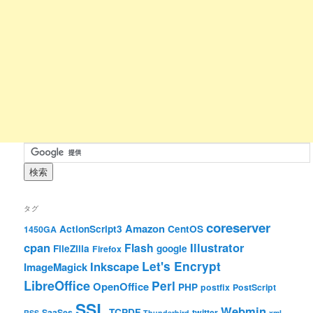
タグ
coreserver
Amazon
ActionScript3
CentOS
1450GA
cpan
Illustrator
Flash
FileZilla
google
Firefox
Let's Encrypt
Inkscape
ImageMagick
LibreOffice
Perl
OpenOffice
PHP
postfix
PostScript
SSL
Webmin
TCPDF
SaaSes
twitter
RSS
Thunderbird
xml