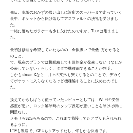
先日、晩飯のおかずの買い出しに近所のスーパーまで走っていく
最中、ポケットから転げ落ちてアスファルトの洗礼を受けまし
た。
一緒に落ちたガラケーも少し欠けたのですが、T001は耐えまし
た。
最初は修理を希望していたものの、全損扱いで最低1万かかると
のこと。
で、現在のプランでは機種編しても違約金が発生しない（なぜか
公表していない）らしく、タダで機種編できることが判明。
しかもstreamXなら、月々の支払も安くなるとのことで、デカく
てポケットに入らなくなるけど機種編することに決めたのでし
た。
換えてからしばらく使っていたレビューとしては、Wi-Fiの受信
感度が悪い、ロック解除時のタップ反応が悪いことを除けば特に
問題なし。
メモリも32Gもあるので、これまで我慢してたアプリも入れられ
るように。
LTEも激速で、CPUもクアッドだし、何もかも快適です。