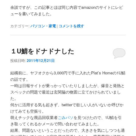
余談ですが、この記事とほぼ同じ内容でamazonのサイトにレビ
ューを書いてみました。
カテゴリー:
パソコン・家電
|
コメントを残す
１U鯖をドナドナした
投稿日時:
2011年12月21日
結構前に、ヤフオクから3,000円で手に入れたPlat’s Homeの1U鯖
の話です。
一時は日報サイトが乗っかっていたりしましたが、爆音と発熱と
スペックの問題で最近は玄関脇の物置に立てかけられていまし
た。
何かに活用する気も起きず、twitterで欲しい人がいないか呼びか
けてみても空振り。
萌えチックな廃品回収業者
ごみパソ
を見つけたので、1U鯖を引
き取ってくれるかメールで問い合わせてみました。
結果、問題ないということだったので、大きさを気にしつつも適