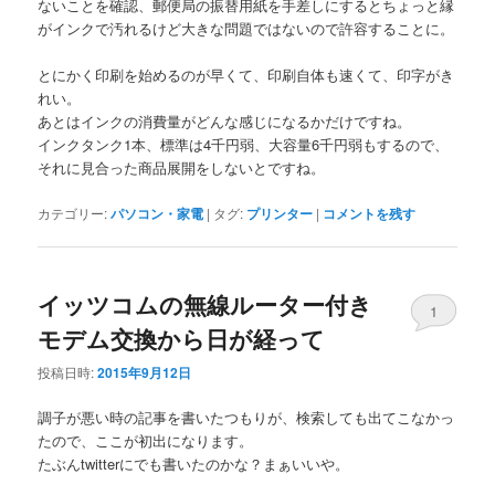
ないことを確認、郵便局の振替用紙を手差しにするとちょっと縁
がインクで汚れるけど大きな問題ではないので許容することに。
とにかく印刷を始めるのが早くて、印刷自体も速くて、印字がき
れい。
あとはインクの消費量がどんな感じになるかだけですね。
インクタンク1本、標準は4千円弱、大容量6千円弱もするので、
それに見合った商品展開をしないとですね。
カテゴリー:
パソコン・家電
|
タグ:
プリンター
|
コメントを残す
イッツコムの無線ルーター付き
1
モデム交換から日が経って
投稿日時:
2015年9月12日
調子が悪い時の記事を書いたつもりが、検索しても出てこなかっ
たので、ここが初出になります。
たぶんtwitterにでも書いたのかな？まぁいいや。