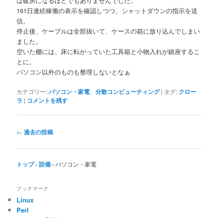
は暖房になるほどでもありませんでした。
161日連続稼働の表示を確認しつつ、シャットダウンの指示を送
信。
停止後、ケーブルは全部抜いて、ケースの箱に放り込んでしまい
ました。
空いた棚には、床に転がっていた工具箱と小物入れが鎮座するこ
とに。
パソコン以外のものも整理しないとなぁ
カテゴリー:
パソコン・家電
、
分散コンピューティング
|
タグ:
クロー
ラ
|
コメントを残す
投
←
過去の投稿
稿
ナ
ビ
トップ
›
設備
›
パソコン・家電
ゲ
ー
ブックマーク
シ
Linux
ョ
Perl
ン