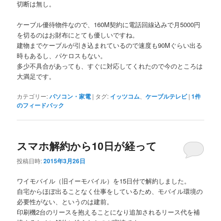
切断は無し。
ケーブル優待物件なので、160M契約に電話回線込みで月5000円
を切るのはお財布にとても優しいですね。
建物までケーブルが引き込まれているので速度も90Mぐらい出る
時もあるし、パケロスもない。
多少不具合があっても、すぐに対応してくれたので今のところは
大満足です。
カテゴリー:
パソコン・家電
|
タグ:
イッツコム
、
ケーブルテレビ
|
1
件
のフィードバック
スマホ解約から10日が経って
投稿日時:
2015年3月26日
ワイモバイル（旧イーモバイル）を15日付で解約しました。
自宅からほぼ出ることなく仕事をしているため、モバイル環境の
必要性がない、というのは建前。
印刷機2台のリースを抱えることになり追加されるリース代を補