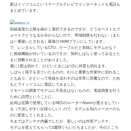
家はイッツコムというケーブルテレビでインターネットも電話も
まとめています。
回線速度の上限を細かく選択できるのですが、どうせベストエフ
ォートでどうなるか分からないので、帯域制限を行わない（また
は一番緩いとされる）最速の160Mプランにしています。
で、レンタルしているCTU…ケーブルだと単純にモデムかな？
に無線機能が付いているのですが、契約しばらく使ってみるとた
まに切断されることがありました。
週に1度は切れて、ひどいときには1日に何度も切れます。
しばらく様子を見ていたものの、わりと重要な作業中に切れるこ
ともあり、かといって有線を這わすのは非常に邪魔なので、だめ
もとでイッツコムに電話してみました。
リモートの調査でモデムに不具合はないものの、電波調査を行う
ために訪問ということに。
結局は近隣で使用しているNECのルーターAtermが悪さをしてい
る（干渉しやすい仕様らしい）ので、モデムを別のメーカーのも
のに変更してくれました。
今まではアンテナ内臓でしたが、新しいのは外部アンテナ。
モデムを変えてもらって2週間ぐらいたちましたが、今のところ