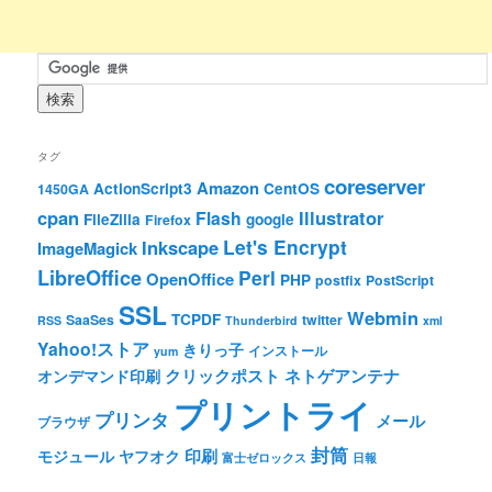
タグ
coreserver
Amazon
ActionScript3
CentOS
1450GA
cpan
Illustrator
Flash
FileZilla
google
Firefox
Let's Encrypt
Inkscape
ImageMagick
LibreOffice
Perl
OpenOffice
PHP
postfix
PostScript
SSL
Webmin
TCPDF
SaaSes
twitter
RSS
Thunderbird
xml
Yahoo!ストア
きりっ子
インストール
yum
クリックポスト
ネトゲアンテナ
オンデマンド印刷
プリントライ
プリンタ
メール
ブラウザ
封筒
印刷
モジュール
ヤフオク
富士ゼロックス
日報