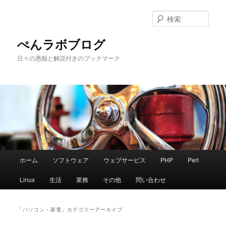
メ
サ
イ
ブ
検
ン
コ
索
コ
ン
ぺんラボブログ
ン
テ
日々の愚痴と解説付きのブックマーク
テ
ン
ン
ツ
ツ
へ
へ
移
移
動
動
メ
ホーム
ソフトウェア
ウェブサービス
PHP
Perl
イ
ン
Linux
生活
業務
その他
問い合わせ
メ
ニ
ュ
「
パソコン・家電
」カテゴリーアーカイブ
ー