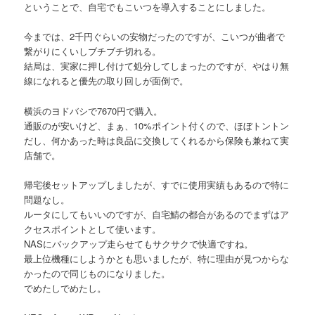
ということで、自宅でもこいつを導入することにしました。
今までは、2千円ぐらいの安物だったのですが、こいつが曲者で
繋がりにくいしブチブチ切れる。
結局は、実家に押し付けて処分してしまったのですが、やはり無
線になれると優先の取り回しが面倒で。
横浜のヨドバシで7670円で購入。
通販のが安いけど、まぁ、10%ポイント付くので、ほぼトントン
だし、何かあった時は良品に交換してくれるから保険も兼ねて実
店舗で。
帰宅後セットアップしましたが、すでに使用実績もあるので特に
問題なし。
ルータにしてもいいのですが、自宅鯖の都合があるのでまずはア
クセスポイントとして使います。
NASにバックアップ走らせてもサクサクで快適ですね。
最上位機種にしようかとも思いましたが、特に理由が見つからな
かったので同じものになりました。
でめたしでめたし。