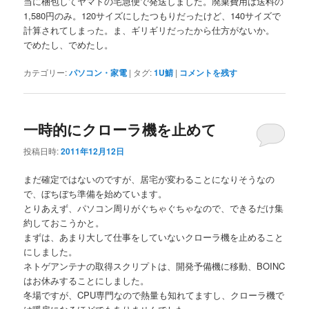
当に梱包してヤマトの宅急便で発送しました。廃棄費用は送料の
1,580円のみ。120サイズにしたつもりだったけど、140サイズで
計算されてしまった。ま、ギリギリだったから仕方がないか。
でめたし、でめたし。
カテゴリー:
パソコン・家電
|
タグ:
1U鯖
|
コメントを残す
一時的にクローラ機を止めて
投稿日時:
2011年12月12日
まだ確定ではないのですが、居宅が変わることになりそうなの
で、ぼちぼち準備を始めています。
とりあえず、パソコン周りがぐちゃぐちゃなので、できるだけ集
約しておこうかと。
まずは、あまり大して仕事をしていないクローラ機を止めること
にしました。
ネトゲアンテナの取得スクリプトは、開発予備機に移動、BOINC
はお休みすることにしました。
冬場ですが、CPU専門なので熱量も知れてますし、クローラ機で