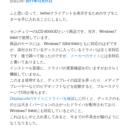
投稿日時:
2011年12月31日
ふと思い立って、twitterクライアントを表示するためのサブモニ
ターを手に入れることにしました。
センチュリー
の
LCD-8000UDという商品です。当方、Windows7
64bitで使用しています。
商品のケースには、Windows7 32bit/64bitともに対応のはずです
が、添付されているディスクに入っているドライバは古く非対応
です。後で調べて知ったのですが、
メーカーのサイト
には非対応
と書いてありました。
インストール直後に、ドライバの更新確認を行いますがおそらく
機能していません。
このまま使用すると、ディスプレイの設定を弄ったり、メディア
プレーヤーなどのビデオソフトなどを起動すると、ブルースクリ
ーンでOSが落ちます。
DisplayLinkのサイトにドライバを確認
しに行くと、ディスクのも
のとは大きくバージョンの上がったドライバが配布されており、
Windows7 64bitにも対応しているとのこと。
これはもしやと入れ直してみると、今までの不具合が嘘のように
なくなりました。