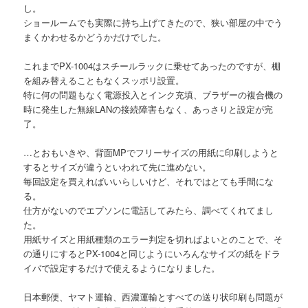
し。
ショールームでも実際に持ち上げてきたので、狭い部屋の中でう
まくかわせるかどうかだけでした。
これまでPX-1004はスチールラックに乗せてあったのですが、棚
を組み替えることもなくスッポリ設置。
特に何の問題もなく電源投入とインク充填、ブラザーの複合機の
時に発生した無線LANの接続障害もなく、あっさりと設定が完
了。
…とおもいきや、背面MPでフリーサイズの用紙に印刷しようと
するとサイズが違うといわれて先に進めない。
毎回設定を買えればいいらしいけど、それではとても手間にな
る。
仕方がないのでエプソンに電話してみたら、調べてくれてまし
た。
用紙サイズと用紙種類のエラー判定を切ればよいとのことで、そ
の通りにするとPX-1004と同じようにいろんなサイズの紙をドラ
イバで設定するだけで使えるようになりました。
日本郵便、ヤマト運輸、西濃運輸とすべての送り状印刷も問題が