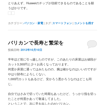
とりあえず、Huaweiのチップが信頼できるものであることを願
うばかりです。
カテゴリー:
パソコン・家電
|
タグ:
スマートフォン
|
コメントを残す
バリカンで長寿と繁栄を
投稿日時:
2012年10月10日
半年ほど前に引っ越したのですが、このあたりの床屋はお値段が
カット3,300円と少々お高くなっております。
何度か床屋に通ってはみたものの、腕は確かなのはいいのですが
やはり財布によろしくない。
1,000円カットもあるけど、安かろう悪かろうなのはどこも同
じ。
自分ではさみで切っていた時期もあったけど、うっかり指を切っ
たことが何度かあって敬遠してました。
ということで、次に手を出したのがバリカン。