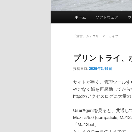
メ
ホーム
ソフトウェア
ウ
イ
ン
メ
「
運営
」カテゴリーアーカイブ
ニ
ュ
プリントライ、
ー
投稿日時:
2025年3月9日
サイトが重く、管理ツールす
やむなく鯖を再起動してから
httpdのアクセスログに大
UserAgentを見ると、共
Mozilla/5.0 (compatible; MJ12b
「MJ12bot」
というクローラのようです。