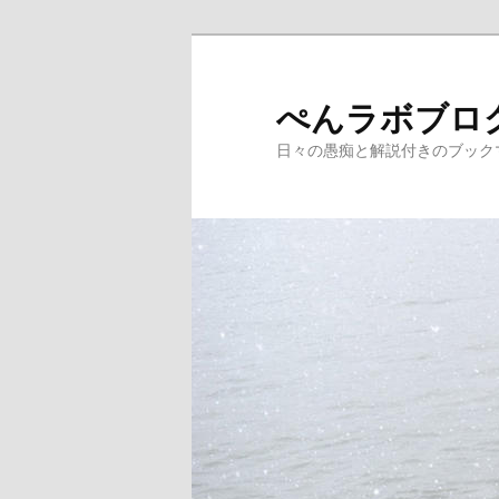
メ
サ
イ
ブ
ン
コ
ぺんラボブロ
コ
ン
日々の愚痴と解説付きのブック
ン
テ
テ
ン
ン
ツ
ツ
へ
へ
移
移
動
動