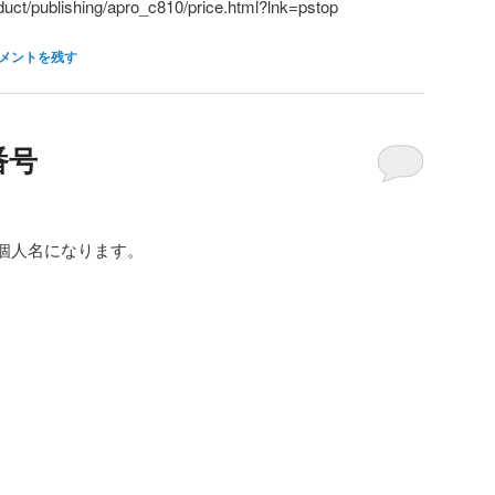
oduct/publishing/apro_c810/price.html?lnk=pstop
メントを残す
番号
個人名になります。