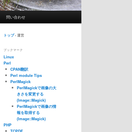
問い合わせ
トップ
›
運営
ブックマーク
Linux
Perl
CPAN翻訳
Perl module Tips
PerlMagick
PerlMagickで画像の大
きさを変更する
(Image::Magick)
PerlMagickで画像の情
報を取得する
(Image::Magick)
PHP
TCPDF