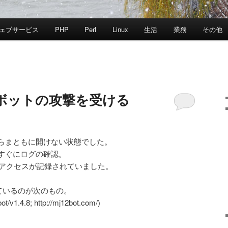
ェブサービス
PHP
Perl
Linux
生活
業務
その他
ボットの攻撃を受ける
らまともに開けない状態でした。
すぐにログの確認。
量のアクセスが記録されていました。
通しているのが次のもの。
ot/v1.4.8; http://mj12bot.com/)