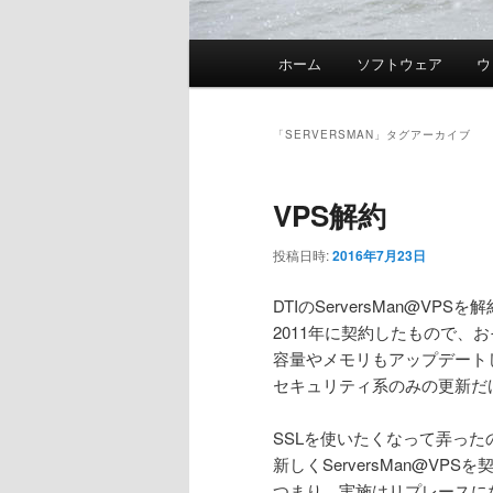
メ
ホーム
ソフトウェア
ウ
イ
ン
メ
「
SERVERSMAN
」タグアーカイブ
ニ
ュ
VPS解約
ー
投稿日時:
2016年7月23日
DTIのServersMan@VPS
2011年に契約したもので、
容量やメモリもアップデート
セキュリティ系のみの更新だ
SSLを使いたくなって弄っ
新しくServersMan@VP
つまり、実施はリプレースに