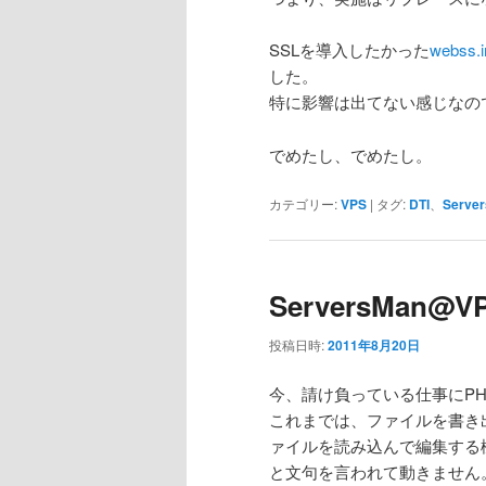
SSLを導入したかった
webss.i
した。
特に影響は出てない感じなの
でめたし、でめたし。
カテゴリー:
VPS
|
タグ:
DTI
、
Serve
ServersMan
投稿日時:
2011年8月20日
今、請け負っている仕事にPHP
これまでは、ファイルを書き出
ァイルを読み込んで編集する
と文句を言われて動きません