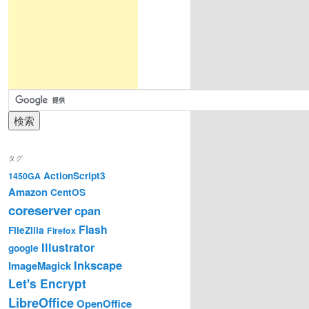
タグ
ActionScript3
1450GA
Amazon
CentOS
coreserver
cpan
Flash
FileZilla
Firefox
Illustrator
google
Inkscape
ImageMagick
Let's Encrypt
LibreOffice
OpenOffice