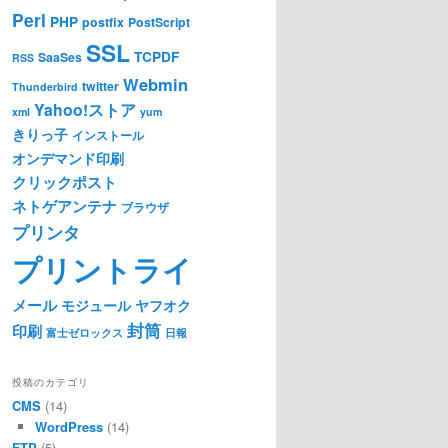
Perl
PHP
postfix
PostScript
SSL
TCPDF
SaaSes
RSS
Webmin
twitter
Thunderbird
Yahoo!ストア
xml
yum
きりっ子
インストール
オンデマンド印刷
クリックポスト
ネトゲアンテナ
ブラウザ
プリンタ
プリントライ
メール
モジュール
ヤフオク
封筒
印刷
富士ゼロックス
日報
投稿のカテゴリ
CMS
(14)
WordPress
(14)
FTP
(5)