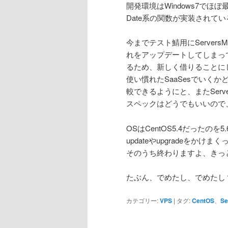
開発環境はWindows7でほ
Date系の関数が実装されてい
今までテスト鯖用にServers
れをアップデートしてしまっ
るため、新しく借りることに
使い慣れたSaaSesでいく
較できるようにと、またServ
スペックはどうでもいいので、
OSはCentOS5.4だったの
updateやupgradeをか
そのうち終わりますよ、きっ
たぶん、でめたし、でめたし
カテゴリー:
VPS
|
タグ:
CentOS
、
Se