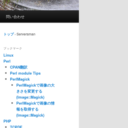
問い合わせ
トップ
›
Serversman
ブックマーク
Linux
Perl
CPAN翻訳
Perl module Tips
PerlMagick
PerlMagickで画像の大
きさを変更する
(Image::Magick)
PerlMagickで画像の情
報を取得する
(Image::Magick)
PHP
TCPDF