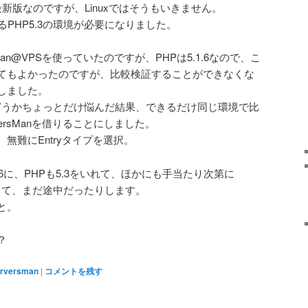
ぼ最新版なのですが、Linuxではそうもいきません。
るPHP5.3の環境が必要になりました。
Man@VPSを使っていたのですが、PHPは5.1.6なので、こ
てもよかったのですが、比較検証することができなくな
しました。
かどうかちょっとだけ悩んだ結果、できるだけ同じ環境で比
ersManを借りることにしました。
無難にEntryタイプを選択。
を5.6に、PHPも5.3をいれて、ほかにも手当たり次第に
けまくって、まだ途中だったりします。
と。
？
rversman
|
コメントを残す