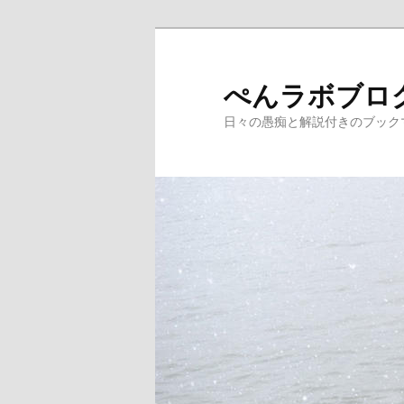
メ
サ
イ
ブ
ン
コ
ぺんラボブロ
コ
ン
日々の愚痴と解説付きのブック
ン
テ
テ
ン
ン
ツ
ツ
へ
へ
移
移
動
動