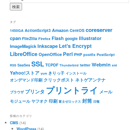
タグ
coreserver
Amazon
ActionScript3
CentOS
1450GA
cpan
Illustrator
Flash
FileZilla
google
Firefox
Let's Encrypt
Inkscape
ImageMagick
LibreOffice
Perl
OpenOffice
PHP
postfix
PostScript
SSL
Webmin
TCPDF
SaaSes
twitter
RSS
Thunderbird
xml
Yahoo!ストア
きりっ子
インストール
yum
クリックポスト
ネトゲアンテナ
オンデマンド印刷
プリントライ
プリンタ
メール
ブラウザ
封筒
印刷
モジュール
ヤフオク
富士ゼロックス
日報
投稿のカテゴリ
CMS
(14)
WordPress
(14)