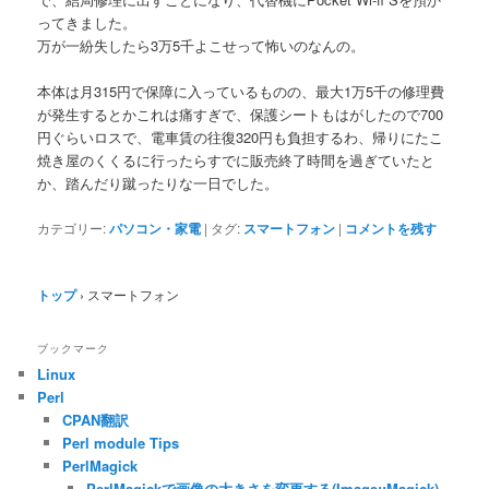
ってきました。
万が一紛失したら3万5千よこせって怖いのなんの。
本体は月315円で保障に入っているものの、最大1万5千の修理費
が発生するとかこれは痛すぎで、保護シートもはがしたので700
円ぐらいロスで、電車賃の往復320円も負担するわ、帰りにたこ
焼き屋のくくるに行ったらすでに販売終了時間を過ぎていたと
か、踏んだり蹴ったりな一日でした。
カテゴリー:
パソコン・家電
|
タグ:
スマートフォン
|
コメントを残す
トップ
›
スマートフォン
ブックマーク
Linux
Perl
CPAN翻訳
Perl module Tips
PerlMagick
PerlMagickで画像の大きさを変更する(Image::Magick)