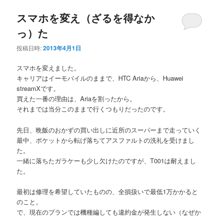
スマホを変え（ざるを得なか
っ）た
投稿日時:
2013年4月1日
スマホを変えました。
キャリアはイーモバイルのままで、HTC Ariaから、Huawei
streamXです。
買えた一番の理由は、Ariaを割ったから。
それまでは当分このままで行くつもりだったのです。
先日、晩飯のおかずの買い出しに近所のスーパーまで走っていく
最中、ポケットから転げ落ちてアスファルトの洗礼を受けまし
た。
一緒に落ちたガラケーも少し欠けたのですが、T001は耐えまし
た。
最初は修理を希望していたものの、全損扱いで最低1万かかると
のこと。
で、現在のプランでは機種編しても違約金が発生しない（なぜか