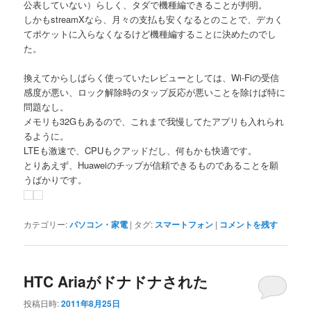
公表していない）らしく、タダで機種編できることが判明。
しかもstreamXなら、月々の支払も安くなるとのことで、デカく
てポケットに入らなくなるけど機種編することに決めたのでし
た。
換えてからしばらく使っていたレビューとしては、Wi-Fiの受信
感度が悪い、ロック解除時のタップ反応が悪いことを除けば特に
問題なし。
メモリも32Gもあるので、これまで我慢してたアプリも入れられ
るように。
LTEも激速で、CPUもクアッドだし、何もかも快適です。
とりあえず、Huaweiのチップが信頼できるものであることを願
うばかりです。
カテゴリー:
パソコン・家電
|
タグ:
スマートフォン
|
コメントを残す
HTC Ariaがドナドナされた
投稿日時:
2011年8月25日