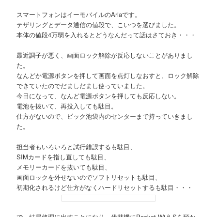
スマートフォンはイーモバイルのAriaです。
テザリングとデータ通信の値段で、こいつを選びました。
本体の値段4万弱を入れるとどうなんだって話はさておき・・・
最近調子が悪く、画面ロック解除が反応しないことがありまし
た。
なんどか電源ボタンを押して画面を点灯しなおすと、ロック解除
できていたのでだましだまし使っていました。
今日になって、なんど電源ボタンを押しても反応しない。
電池を抜いて、再投入しても駄目。
仕方がないので、ビック池袋内のセンターまで持っていきまし
た。
担当者もいろいろと試行錯誤するも駄目、
SIMカードを指し直しても駄目、
メモリーカードを抜いても駄目、
画面ロックを外せないのでソフトリセットも駄目、
初期化されるけど仕方がなくハードリセットするも駄目・・・
で、結局修理に出すことになり、代替機にPocket Wi-fi Sを預か