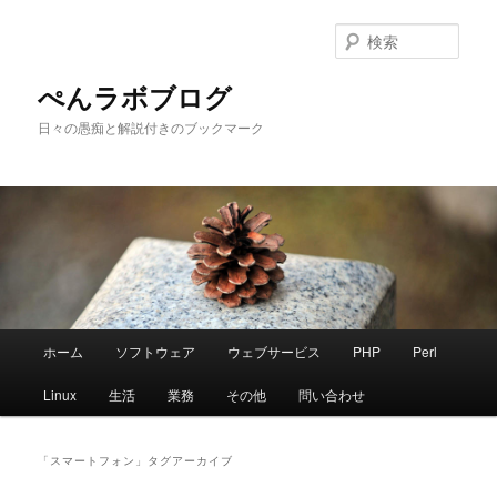
メ
サ
イ
ブ
検
ン
コ
索
コ
ン
ぺんラボブログ
ン
テ
日々の愚痴と解説付きのブックマーク
テ
ン
ン
ツ
ツ
へ
へ
移
移
動
動
メ
ホーム
ソフトウェア
ウェブサービス
PHP
Perl
イ
ン
Linux
生活
業務
その他
問い合わせ
メ
ニ
ュ
「
スマートフォン
」タグアーカイブ
ー