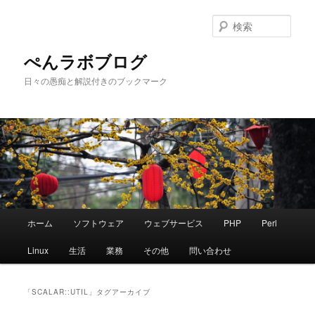
メ
サ
イ
ブ
検
ン
コ
索
コ
ン
ぺんラボブログ
ン
テ
日々の愚痴と解説付きのブックマーク
テ
ン
ン
ツ
ツ
へ
へ
移
移
動
動
メ
ホーム
ソフトウェア
ウェブサービス
PHP
Perl
イ
ン
Linux
生活
業務
その他
問い合わせ
メ
ニ
ュ
「
SCALAR::UTIL
」タグアーカイブ
ー