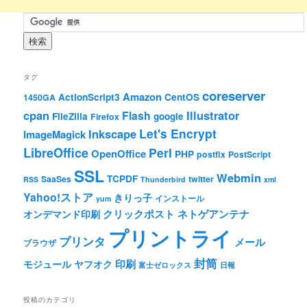
タグ
coreserver
Amazon
ActionScript3
CentOS
1450GA
cpan
Illustrator
Flash
FileZilla
google
Firefox
Let's Encrypt
Inkscape
ImageMagick
LibreOffice
Perl
OpenOffice
PHP
postfix
PostScript
SSL
Webmin
TCPDF
SaaSes
twitter
RSS
Thunderbird
xml
Yahoo!ストア
きりっ子
インストール
yum
クリックポスト
ネトゲアンテナ
オンデマンド印刷
プリントライ
プリンタ
メール
ブラウザ
封筒
印刷
モジュール
ヤフオク
富士ゼロックス
日報
投稿のカテゴリ