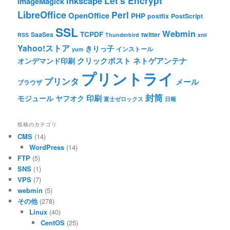
Let's Encrypt
Inkscape
ImageMagick
LibreOffice
Perl
OpenOffice
PHP
postfix
PostScript
SSL
Webmin
TCPDF
SaaSes
twitter
RSS
Thunderbird
xml
Yahoo!ストア
きりっ子
インストール
yum
クリックポスト
ネトゲアンテナ
オンデマンド印刷
プリントライ
プリンタ
メール
ブラウザ
封筒
印刷
モジュール
ヤフオク
富士ゼロックス
日報
投稿のカテゴリ
CMS
(14)
WordPress
(14)
FTP
(5)
SNS
(1)
VPS
(7)
webmin
(5)
その他
(278)
Linux
(40)
CentOS
(25)