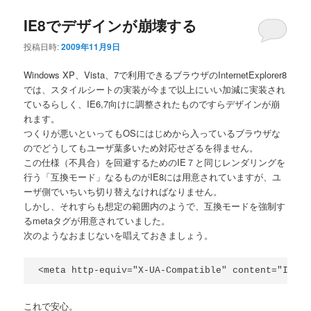
IE8でデザインが崩壊する
投稿日時:
2009年11月9日
Windows XP、Vista、7で利用できるブラウザのInternetExplorer8
では、スタイルシートの実装が今まで以上にいい加減に実装され
ているらしく、IE6,7向けに調整されたものですらデザインが崩
れます。
つくりが悪いといってもOSにはじめから入っているブラウザな
のでどうしてもユーザ葉多いため対応せざるを得ません。
この仕様（不具合）を回避するためのIE７と同じレンダリングを
行う「互換モード」なるものがIE8には用意されていますが、ユ
ーザ側でいちいち切り替えなければなりません。
しかし、それすらも想定の範囲内のようで、互換モードを強制す
るmetaタグが用意されていました。
次のようなおまじないを唱えておきましょう。
<meta http-equiv="X-UA-Compatible" content="IE=em
これで安心。