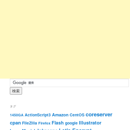
タグ
coreserver
Amazon
ActionScript3
CentOS
1450GA
cpan
Illustrator
Flash
FileZilla
google
Firefox