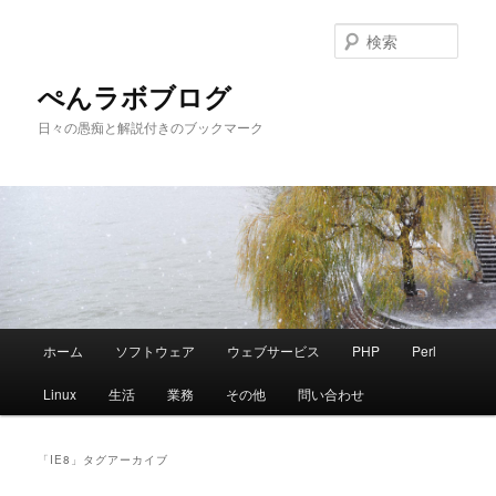
メ
サ
イ
ブ
検
ン
コ
索
コ
ン
ぺんラボブログ
ン
テ
日々の愚痴と解説付きのブックマーク
テ
ン
ン
ツ
ツ
へ
へ
移
移
動
動
メ
ホーム
ソフトウェア
ウェブサービス
PHP
Perl
イ
ン
Linux
生活
業務
その他
問い合わせ
メ
ニ
ュ
「
IE8
」タグアーカイブ
ー