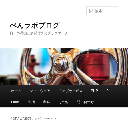
メ
サ
イ
ブ
検
ン
コ
索
コ
ン
ぺんラボブログ
ン
テ
日々の愚痴と解説付きのブックマーク
テ
ン
ン
ツ
ツ
へ
へ
移
移
動
動
メ
ホーム
ソフトウェア
ウェブサービス
PHP
Perl
イ
ン
Linux
生活
業務
その他
問い合わせ
メ
ニ
ュ
「
DRAWRECT
」タグアーカイブ
ー