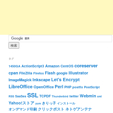
タグ
coreserver
Amazon
ActionScript3
CentOS
1450GA
cpan
Illustrator
Flash
FileZilla
google
Firefox
Let's Encrypt
Inkscape
ImageMagick
LibreOffice
Perl
OpenOffice
PHP
postfix
PostScript
SSL
Webmin
TCPDF
SaaSes
twitter
RSS
Thunderbird
xml
Yahoo!ストア
きりっ子
インストール
yum
クリックポスト
ネトゲアンテナ
オンデマンド印刷