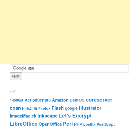
タグ
coreserver
Amazon
ActionScript3
CentOS
1450GA
cpan
Illustrator
Flash
FileZilla
google
Firefox
Let's Encrypt
Inkscape
ImageMagick
LibreOffice
Perl
OpenOffice
PHP
postfix
PostScript