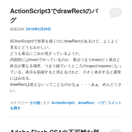
ActionScript3でdrawRectのバ
グ
投稿日時:
2010年3月29日
ACtionScript3で矩形を描くのにdrawRectがあるけど、よくよく
見るとどうもおかしい。
どうも基点にごみが混ざっているようだ。
内部的にはlinetoでやっているのか、基点つまりlinetoだｔ基点と
終点が重なる場所、つまり線でいうところのcapsがsquareになっ
ている。表示を拡縮すると消えるけれど、小さく表示すると露骨
にはみ出る。
drawRectは使えないってことなのかなぁ・・・あぁ、めんどくさ
い。
カテゴリー:
その他
|
タグ:
ActionScript3
、
drawRect
、
バグ
|
コメント
を残す
Adobe Flash CS4の不可解な挙