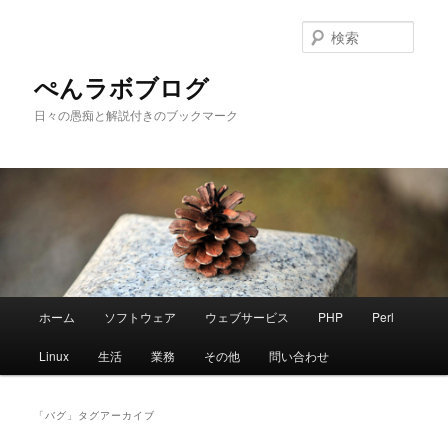
メ
サ
イ
ブ
検
ン
コ
索
コ
ン
ぺんラボブログ
ン
テ
日々の愚痴と解説付きのブックマーク
テ
ン
ン
ツ
ツ
へ
へ
移
移
動
動
メ
ホーム
ソフトウェア
ウェブサービス
PHP
Perl
イ
ン
Linux
生活
業務
その他
問い合わせ
メ
ニ
ュ
「
バグ
」タグアーカイブ
ー