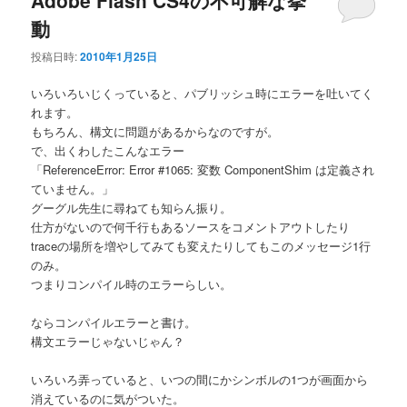
動
投稿日時:
2010年1月25日
いろいろいじくっていると、パブリッシュ時にエラーを吐いてく
れます。
もちろん、構文に問題があるからなのですが。
で、出くわしたこんなエラー
「ReferenceError: Error #1065: 変数 ComponentShim は定義され
ていません。」
グーグル先生に尋ねても知らん振り。
仕方がないので何千行もあるソースをコメントアウトしたり
traceの場所を増やしてみても変えたりしてもこのメッセージ1行
のみ。
つまりコンパイル時のエラーらしい。
ならコンパイルエラーと書け。
構文エラーじゃないじゃん？
いろいろ弄っていると、いつの間にかシンボルの1つが画面から
消えているのに気がついた。