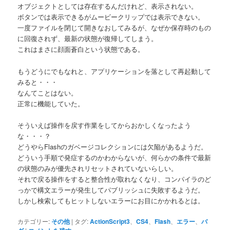
オブジェクトとしては存在するんだけれど、表示されない。
ボタンでは表示できるがムービークリップでは表示できない。
一度ファイルを閉じて開きなおしてみるが、なぜか保存時のもの
に回復されず、最新の状態が復帰してしまう。
これはまさに顔面蒼白という状態である。
もうどうにでもなれと、アプリケーションを落として再起動して
みると・・・
なんてことはない。
正常に機能していた。
そういえば操作を戻す作業をしてからおかしくなったよう
な・・・？
どうやらFlashのガベージコレクションには欠陥があるようだ。
どういう手順で発症するのかわからないが、何らかの条件で最新
の状態のみが優先されリセットされていないらしい。
それで戻る操作をすると整合性が取れなくなり、コンパイラのど
っかで構文エラーが発生してパブリッシュに失敗するようだ。
しかし検索してもヒットしないエラーにお目にかかれるとは。
カテゴリー:
その他
|
タグ:
ActionScript3
、
CS4
、
Flash
、
エラー
、
バ