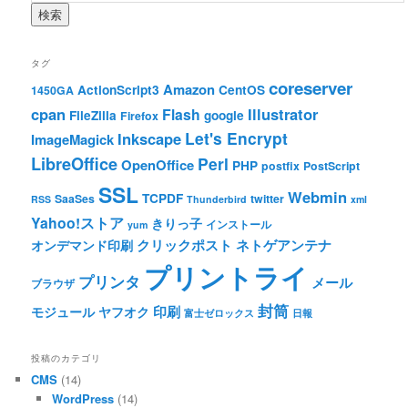
タグ
coreserver
Amazon
ActionScript3
CentOS
1450GA
cpan
Illustrator
Flash
FileZilla
google
Firefox
Let's Encrypt
Inkscape
ImageMagick
LibreOffice
Perl
OpenOffice
PHP
postfix
PostScript
SSL
Webmin
TCPDF
SaaSes
twitter
RSS
Thunderbird
xml
Yahoo!ストア
きりっ子
インストール
yum
クリックポスト
ネトゲアンテナ
オンデマンド印刷
プリントライ
プリンタ
メール
ブラウザ
封筒
印刷
モジュール
ヤフオク
富士ゼロックス
日報
投稿のカテゴリ
CMS
(14)
WordPress
(14)