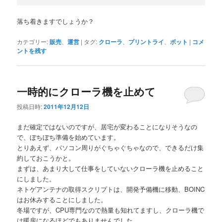
落ち着きますでしょうか？
カテゴリー:
販売
、
運営
|
タグ:
クローラ
、
プリントライ
、
ボット
|
コメ
ントを残す
一時的にクローラ機を止めて
投稿日時:
2011年12月12日
まだ確定ではないのですが、居宅が変わることになりそうなの
で、ぼちぼち準備を始めています。
とりあえず、パソコン周りがぐちゃぐちゃなので、できるだけ集
約しておこうかと。
まずは、あまり大して仕事をしていないクローラ機を止めること
にしました。
ネトゲアンテナの取得スクリプトは、開発予備機に移動、BOINC
はお休みすることにしました。
冬場ですが、CPU専門なので熱量も知れてますし、クローラ機で
は暖房になるほどでもありませんでした。