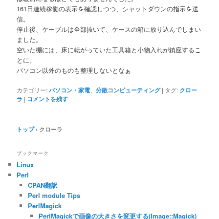
161日連続稼働の表示を確認しつつ、シャットダウンの指示を送
信。
停止後、ケーブルは全部抜いて、ケースの箱に放り込んでしまい
ました。
空いた棚には、床に転がっていた工具箱と小物入れが鎮座するこ
とに。
パソコン以外のものも整理しないとなぁ
カテゴリー:
パソコン・家電
、
分散コンピューティング
|
タグ:
クロー
ラ
|
コメントを残す
トップ
›
クローラ
ブックマーク
Linux
Perl
CPAN翻訳
Perl module Tips
PerlMagick
PerlMagickで画像の大きさを変更する(Image::Magick)