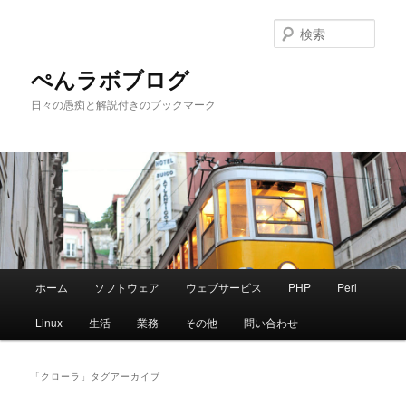
メ
サ
イ
ブ
検
ン
コ
索
コ
ン
ぺんラボブログ
ン
テ
日々の愚痴と解説付きのブックマーク
テ
ン
ン
ツ
ツ
へ
へ
移
移
動
動
メ
ホーム
ソフトウェア
ウェブサービス
PHP
Perl
イ
ン
Linux
生活
業務
その他
問い合わせ
メ
ニ
ュ
「
クローラ
」タグアーカイブ
ー