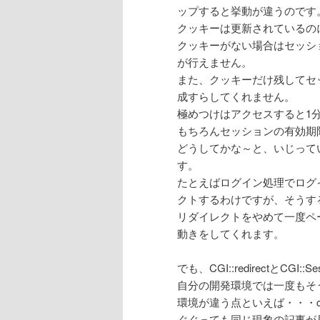
ップすると挙動が違うのです
クッキーは更新されているの
クッキーがない場合はセッシ
が行えません。
また、クッキーだけ残してセ
成すらしてくれません。
極めつけはアクセスすると1
もちろんセッションの有効期
どうしてかな～と、いじって
す。
たとえばログイン処理でログ
クトするわけですが、そうす
リダイレクトをやめて一度ペ
動きをしてくれます。
でも、CGI::redirectとC
自分の開発環境では一度もそ
環境が違う点といえば・・・cgiwa
ぐぐっても同じ現象の記事が