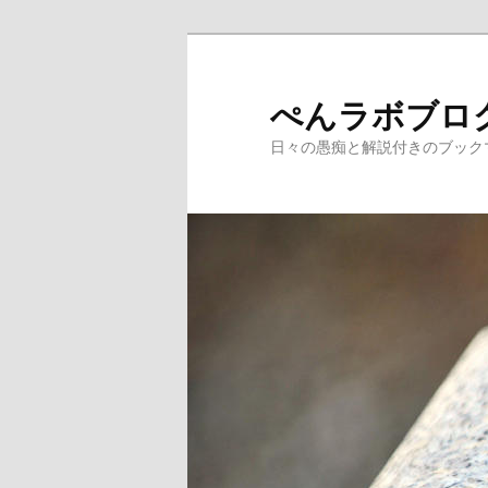
メ
サ
イ
ブ
ン
コ
ぺんラボブロ
コ
ン
日々の愚痴と解説付きのブック
ン
テ
テ
ン
ン
ツ
ツ
へ
へ
移
移
動
動