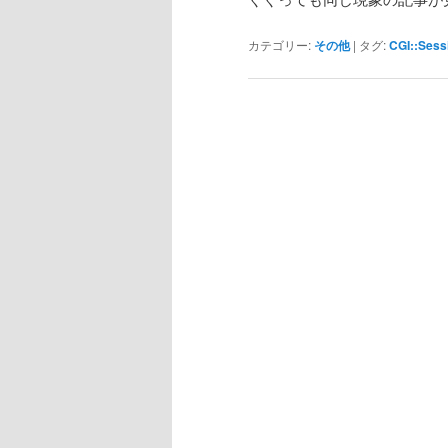
カテゴリー:
その他
|
タグ:
CGI::Sess
投
稿
ナ
ビ
ゲ
ー
シ
ョ
ン