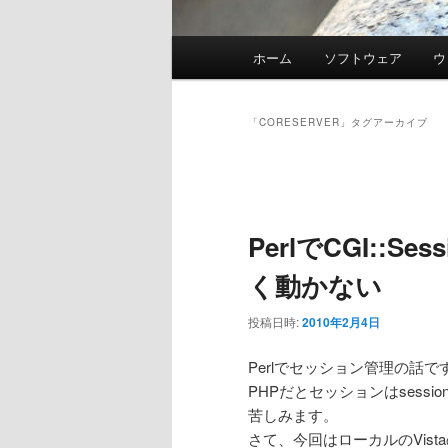
メ
ホーム
ソフトウェア
ウ
イ
ン
メ
「
CORESERVER
」タグアーカイブ
ニ
ュ
投
ー
稿
ナ
PerlでCGI::Se
ビ
ゲ
く動かない
ー
シ
投稿日時:
2010年2月4日
ョ
ン
Perlでセッション管理の話で
PHPだとセッションはsession
苦しみます。
さて、今回はローカルのVistaのA