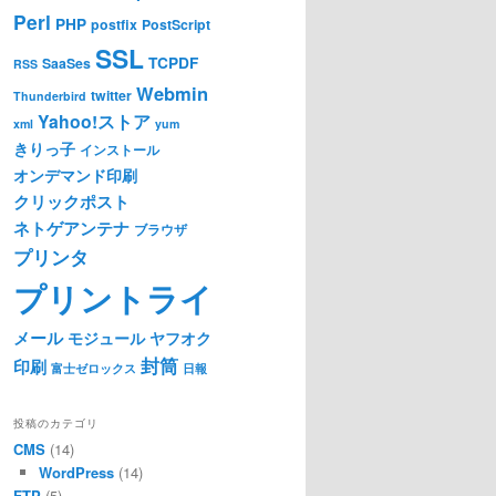
Perl
PHP
postfix
PostScript
SSL
TCPDF
SaaSes
RSS
Webmin
twitter
Thunderbird
Yahoo!ストア
xml
yum
きりっ子
インストール
オンデマンド印刷
クリックポスト
ネトゲアンテナ
ブラウザ
プリンタ
プリントライ
メール
モジュール
ヤフオク
封筒
印刷
富士ゼロックス
日報
投稿のカテゴリ
CMS
(14)
WordPress
(14)
FTP
(5)