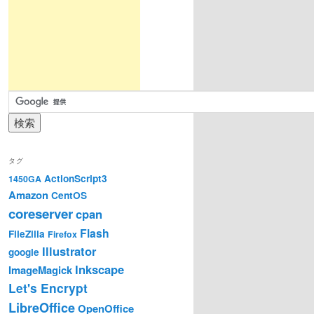
タグ
ActionScript3
1450GA
Amazon
CentOS
coreserver
cpan
Flash
FileZilla
Firefox
Illustrator
google
Inkscape
ImageMagick
Let's Encrypt
LibreOffice
OpenOffice