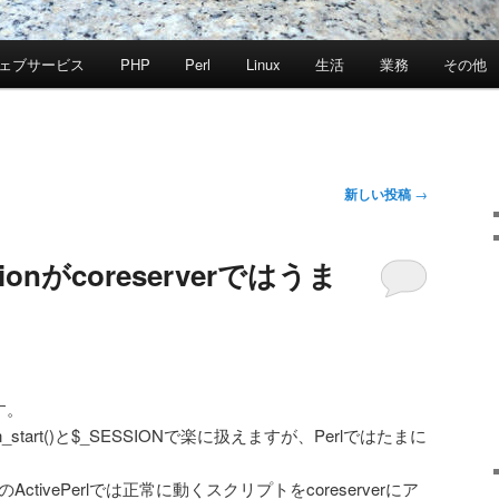
ェブサービス
PHP
Perl
Linux
生活
業務
その他
新しい投稿
→
ssionがcoreserverではうま
す。
_start()と$_SESSIONで楽に扱えますが、Perlではたまに
ctivePerlでは正常に動くスクリプトをcoreserverにア