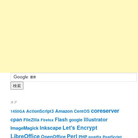
タグ
coreserver
Amazon
ActionScript3
CentOS
1450GA
cpan
Illustrator
Flash
FileZilla
google
Firefox
Let's Encrypt
Inkscape
ImageMagick
LibreOffice
Perl
OpenOffice
PHP
postfix
PostScript