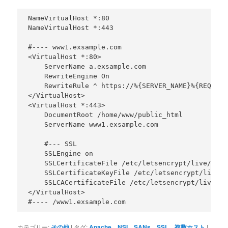
NameVirtualHost *:80

NameVirtualHost *:443

#---- www1.exsample.com

<VirtualHost *:80>

    ServerName a.exsample.com

    RewriteEngine On

    RewriteRule ^ https://%{SERVER_NAME}%{REQUEST
</VirtualHost>

<VirtualHost *:443>

    DocumentRoot /home/www/public_html

    ServerName www1.exsample.com

    #--- SSL

    SSLEngine on

    SSLCertificateFile /etc/letsencrypt/live/www1
    SSLCertificateKeyFile /etc/letsencrypt/live/w
    SSLCACertificateFile /etc/letsencrypt/live/ww
</VirtualHost>

カテゴリー:
その他
|
タグ:
Apache
、
NSI
、
SANs
、
SSL
、
複数ホスト
|