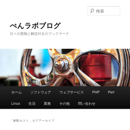
メ
サ
イ
ブ
検
ン
コ
索
コ
ン
ぺんラボブログ
ン
テ
日々の愚痴と解説付きのブックマーク
テ
ン
ン
ツ
ツ
へ
へ
移
移
動
動
メ
ホーム
ソフトウェア
ウェブサービス
PHP
Perl
イ
ン
Linux
生活
業務
その他
問い合わせ
メ
ニ
ュ
「
複数ホスト
」タグアーカイブ
ー