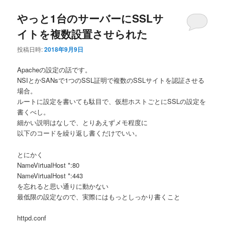
やっと1台のサーバーにSSLサ
イトを複数設置させられた
投稿日時:
2018年9月9日
Apacheの設定の話です。
NSIとかSANsで1つのSSL証明で複数のSSLサイトを認証させる
場合。
ルートに設定を書いても駄目で、仮想ホストごとにSSLの設定を
書くべし。
細かい説明はなしで、とりあえずメモ程度に
以下のコードを繰り返し書くだけでいい。
とにかく
NameVirtualHost *:80
NameVirtualHost *:443
を忘れると思い通りに動かない
最低限の設定なので、実際にはもっとしっかり書くこと
httpd.conf