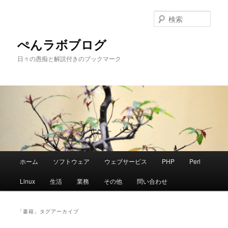
メ
サ
イ
ブ
検
ン
コ
索
コ
ン
ぺんラボブログ
ン
テ
日々の愚痴と解説付きのブックマーク
テ
ン
ン
ツ
ツ
へ
へ
移
移
動
動
メ
ホーム
ソフトウェア
ウェブサービス
PHP
Perl
イ
ン
Linux
生活
業務
その他
問い合わせ
メ
ニ
ュ
「
書籍
」タグアーカイブ
ー