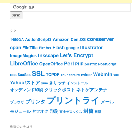
タグ
coreserver
Amazon
ActionScript3
CentOS
1450GA
cpan
Illustrator
Flash
FileZilla
google
Firefox
Let's Encrypt
Inkscape
ImageMagick
LibreOffice
Perl
OpenOffice
PHP
postfix
PostScript
SSL
Webmin
TCPDF
SaaSes
twitter
RSS
Thunderbird
xml
Yahoo!ストア
きりっ子
インストール
yum
クリックポスト
ネトゲアンテナ
オンデマンド印刷
プリントライ
プリンタ
メール
ブラウザ
封筒
印刷
モジュール
ヤフオク
富士ゼロックス
日報
投稿のカテゴリ