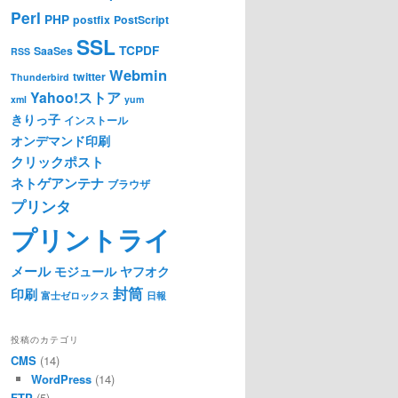
Perl
PHP
postfix
PostScript
SSL
TCPDF
SaaSes
RSS
Webmin
twitter
Thunderbird
Yahoo!ストア
xml
yum
きりっ子
インストール
オンデマンド印刷
クリックポスト
ネトゲアンテナ
ブラウザ
プリンタ
プリントライ
メール
モジュール
ヤフオク
封筒
印刷
富士ゼロックス
日報
投稿のカテゴリ
CMS
(14)
WordPress
(14)
FTP
(5)