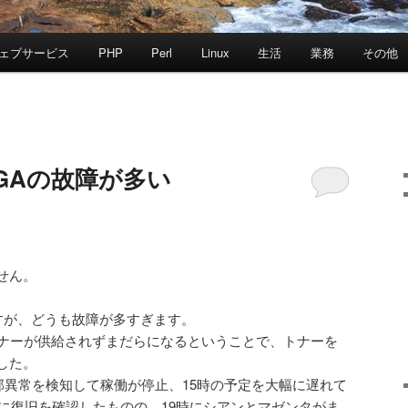
ェブサービス
PHP
Perl
Linux
生活
業務
その他
50GAの故障が多い
せん。
ですが、どうも故障が多すぎます。
トナーが供給されずまだらになるということで、トナーを
した。
内部異常を検知して稼働が停止、15時の予定を大幅に遅れて
時に復旧を確認したものの、19時にシアンとマゼンタがま