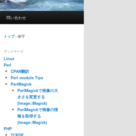
問い合わせ
トップ
›
保守
ブックマーク
Linux
Perl
CPAN翻訳
Perl module Tips
PerlMagick
PerlMagickで画像の大
きさを変更する
(Image::Magick)
PerlMagickで画像の情
報を取得する
(Image::Magick)
PHP
TCPDF