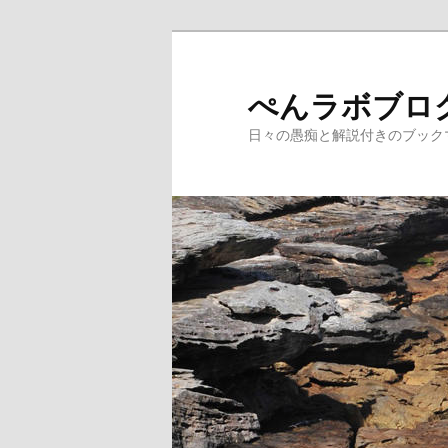
メ
サ
イ
ブ
ン
コ
ぺんラボブロ
コ
ン
日々の愚痴と解説付きのブック
ン
テ
テ
ン
ン
ツ
ツ
へ
へ
移
移
動
動