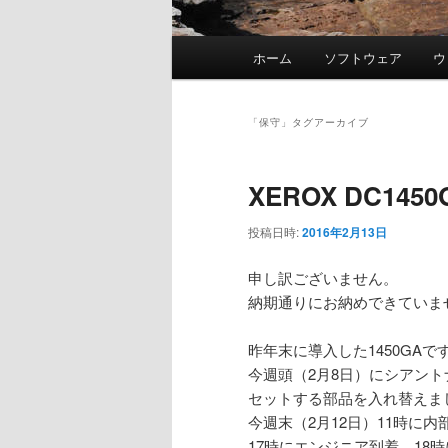
メ
ホーム
ソフトウェア
ウ
イ
ン
メ
「
保守
」タグアーカイブ
ニ
ュ
XEROX DC14
ー
投稿日時:
2016年2月13日
申し訳ございません。
納期通りにお納めできていま
昨年末に導入した1450GA
今週頭（2月8日）にシアン
セットする部品を入れ替えま
今週末（2月12日）11時に
17時にエンジニア到着、18