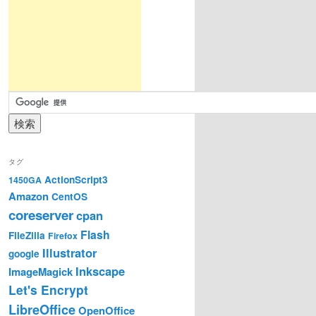
タグ
ActionScript3
1450GA
Amazon
CentOS
coreserver
cpan
Flash
FileZilla
Firefox
Illustrator
google
Inkscape
ImageMagick
Let's Encrypt
LibreOffice
OpenOffice