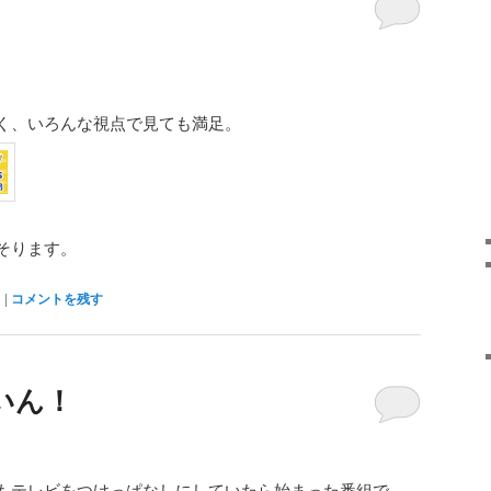
く、いろんな視点で見ても満足。
そります。
！
|
コメントを残す
いん！
もテレビをつけっぱなしにしていたら始まった番組で、