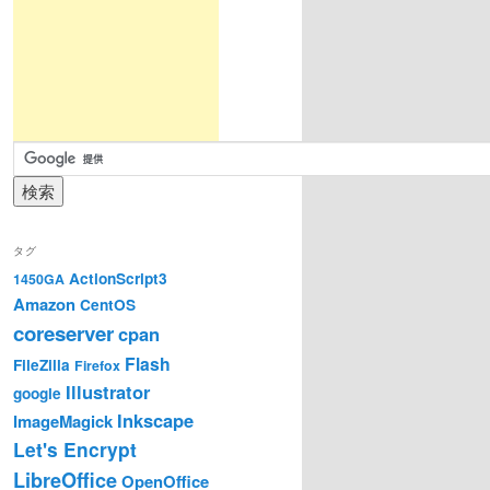
タグ
ActionScript3
1450GA
Amazon
CentOS
coreserver
cpan
Flash
FileZilla
Firefox
Illustrator
google
Inkscape
ImageMagick
Let's Encrypt
LibreOffice
OpenOffice