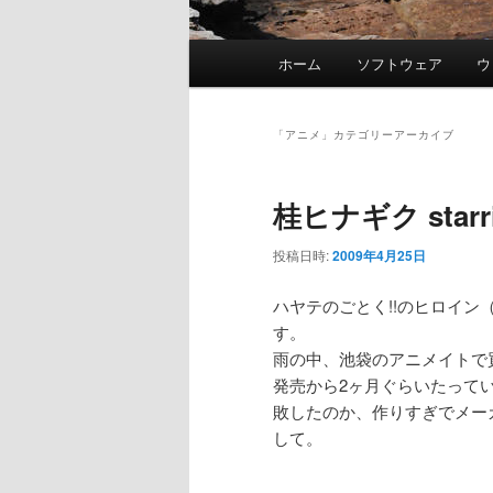
メ
ホーム
ソフトウェア
ウ
イ
ン
メ
「
アニメ
」カテゴリーアーカイブ
ニ
ュ
桂ヒナギク starr
ー
投稿日時:
2009年4月25日
ハヤテのごとく!!のヒロイン
す。
雨の中、池袋のアニメイトで
発売から2ヶ月ぐらいたって
敗したのか、作りすぎでメー
して。