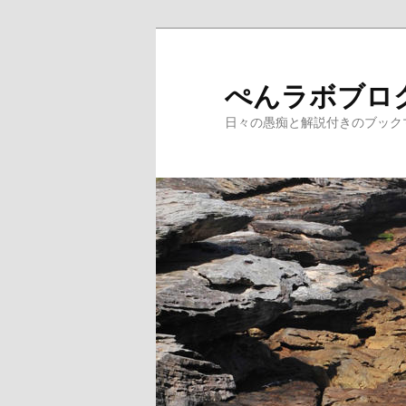
メ
サ
イ
ブ
ン
コ
ぺんラボブロ
コ
ン
日々の愚痴と解説付きのブック
ン
テ
テ
ン
ン
ツ
ツ
へ
へ
移
移
動
動