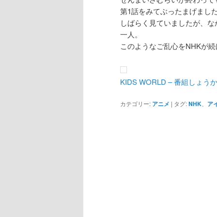
第1話をみてぶったまげまし
しばらく見ていましたが、な
一人。
このようなご乱心をNHKが
KIDS WORLD – 番組し
カテゴリー:
アニメ
|
タグ:
NHK
、
ア