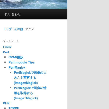
問い合わせ
トップ
›
その他
›
アニメ
ブックマーク
Linux
Perl
CPAN翻訳
Perl module Tips
PerlMagick
PerlMagickで画像の大
きさを変更する
(Image::Magick)
PerlMagickで画像の情
報を取得する
(Image::Magick)
PHP
TCPDF