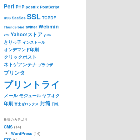
Perl
PHP
postfix
PostScript
SSL
TCPDF
SaaSes
RSS
Webmin
twitter
Thunderbird
Yahoo!ストア
xml
yum
きりっ子
インストール
オンデマンド印刷
クリックポスト
ネトゲアンテナ
ブラウザ
プリンタ
プリントライ
メール
モジュール
ヤフオク
封筒
印刷
富士ゼロックス
日報
投稿のカテゴリ
CMS
(14)
WordPress
(14)
FTP
(5)