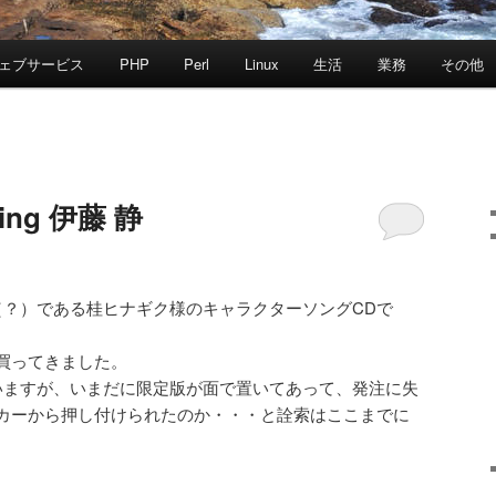
ェブサービス
PHP
Perl
Linux
生活
業務
その他
ing 伊藤 静
（？）である桂ヒナギク様のキャラクターソングCDで
買ってきました。
いますが、いまだに限定版が面で置いてあって、発注に失
カーから押し付けられたのか・・・と詮索はここまでに