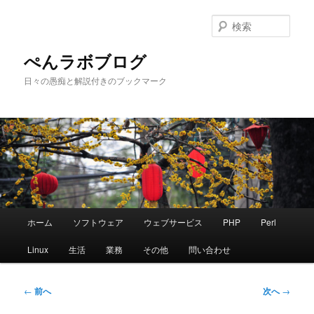
メ
イ
検
ン
索
コ
ぺんラボブログ
ン
日々の愚痴と解説付きのブックマーク
テ
ン
ツ
へ
移
動
メ
ホーム
ソフトウェア
ウェブサービス
PHP
Perl
イ
ン
Linux
生活
業務
その他
問い合わせ
メ
ニ
ュ
投
←
前へ
次へ
→
ー
稿