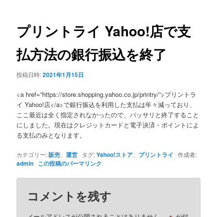
ナ
ビ
ゲ
プリントライ Yahoo!店で支
ー
シ
払方法の銀行振込を終了
ョ
ン
投稿日時:
2021年1月15日
<a href=”https://store.shopping.yahoo.co.jp/printry/”>プリントラ
イ Yahoo!店</a>で銀行振込を利用した支払は年々減っており、
ここ最近は全く指定されなかったので、バッサリと終了すること
にしました。現在はクレジットカードと電子決済・ポイントによ
る支払のみとなります。
カテゴリー:
販売
、
運営
タグ:
Yahoo!ストア
、
プリントライ
作成者:
admin
この投稿のパーマリンク
コメントを残す
メールアドレスが公開されることはありません。
が付