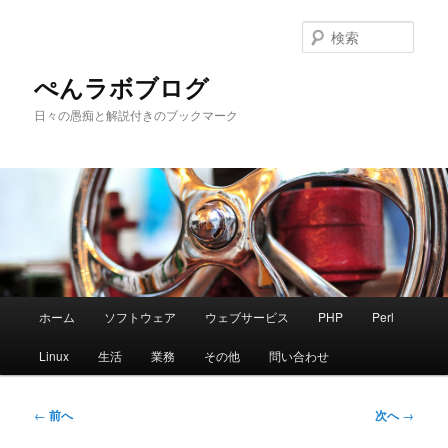
メ
イ
検
ン
索
コ
ぺんラボブログ
ン
日々の愚痴と解説付きのブックマーク
テ
ン
ツ
へ
移
動
メ
ホーム
ソフトウェア
ウェブサービス
PHP
Perl
イ
ン
Linux
生活
業務
その他
問い合わせ
メ
ニ
ュ
投
←
前へ
次へ
→
ー
稿