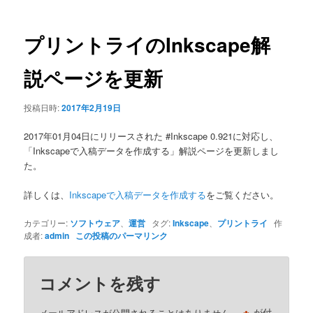
ナ
ビ
ゲ
プリントライのInkscape解
ー
シ
説ページを更新
ョ
ン
投稿日時:
2017年2月19日
2017年01月04日にリリースされた #Inkscape 0.921に対応し、
「Inkscapeで入稿データを作成する」解説ページを更新しまし
た。
詳しくは、
Inkscapeで入稿データを作成する
をご覧ください。
カテゴリー:
ソフトウェア
、
運営
タグ:
Inkscape
、
プリントライ
作
成者:
admin
この投稿のパーマリンク
コメントを残す
メールアドレスが公開されることはありません。
が付