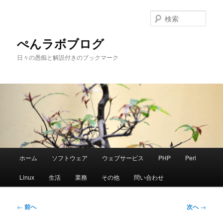
メ
イ
検
ン
索
コ
ぺんラボブログ
ン
日々の愚痴と解説付きのブックマーク
テ
ン
ツ
へ
移
動
メ
ホーム
ソフトウェア
ウェブサービス
PHP
Perl
イ
ン
Linux
生活
業務
その他
問い合わせ
メ
ニ
ュ
投
←
前へ
次へ
→
ー
稿