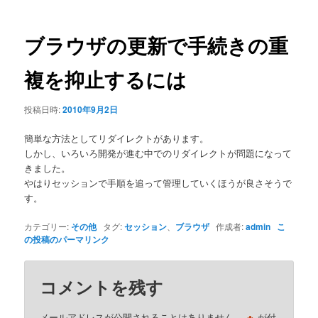
ナ
ビ
ゲ
ブラウザの更新で手続きの重
ー
シ
複を抑止するには
ョ
ン
投稿日時:
2010年9月2日
簡単な方法としてリダイレクトがあります。
しかし、いろいろ開発が進む中でのリダイレクトが問題になって
きました。
やはりセッションで手順を追って管理していくほうが良さそうで
す。
カテゴリー:
その他
タグ:
セッション
、
ブラウザ
作成者:
admin
こ
の投稿のパーマリンク
コメントを残す
メールアドレスが公開されることはありません。
が付