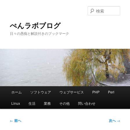
メ
イ
検
ン
索
コ
ぺんラボブログ
ン
日々の愚痴と解説付きのブックマーク
テ
ン
ツ
へ
移
動
メ
ホーム
ソフトウェア
ウェブサービス
PHP
Perl
イ
ン
Linux
生活
業務
その他
問い合わせ
メ
ニ
ュ
投
←
前へ
次へ
→
ー
稿