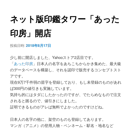
ナ
ビ
ゲ
ネット版印鑑タワー「あった
ー
シ
印房」開店
ョ
ン
投稿日時:
2018年8月17日
少し前に開店しました、Yahooストア2店目です。
「
あった印房
」日本人の名字をあちこちからかき集めた、最大級
のデータベースを構築し、それを認印で販売するコンセプトスト
アです。
現在9万7千件弱の苗字を登録しており、もし未登録のものがあれ
ば300円の値引きも実施しています。
気持ち的にはタダにしたかったのですが、でたらめなもので注文
されると困るので、値引きにしました。
証明できるものがアレば無料でよかったのですけどね。
日本人の名字の他に、架空のものも登録してあります。
マンガ（アニメ）の登用人物・ペンネーム・駅名・地名など