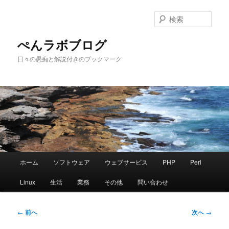
メ
イ
検
ン
索
コ
ぺんラボブログ
ン
日々の愚痴と解説付きのブックマーク
テ
ン
ツ
へ
移
動
メ
ホーム
ソフトウェア
ウェブサービス
PHP
Perl
イ
ン
Linux
生活
業務
その他
問い合わせ
メ
ニ
ュ
投
←
前へ
次へ
→
ー
稿