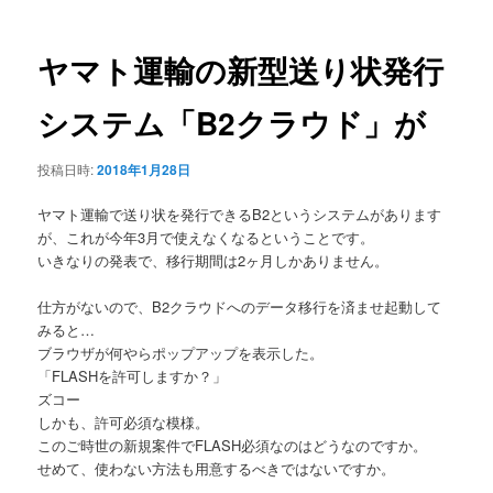
ナ
ビ
ゲ
ヤマト運輸の新型送り状発行
ー
シ
システム「B2クラウド」が
ョ
ン
投稿日時:
2018年1月28日
ヤマト運輸で送り状を発行できるB2というシステムがあります
が、これが今年3月で使えなくなるということです。
いきなりの発表で、移行期間は2ヶ月しかありません。
仕方がないので、B2クラウドへのデータ移行を済ませ起動して
みると…
ブラウザが何やらポップアップを表示した。
「FLASHを許可しますか？」
ズコー
しかも、許可必須な模様。
このご時世の新規案件でFLASH必須なのはどうなのですか。
せめて、使わない方法も用意するべきではないですか。