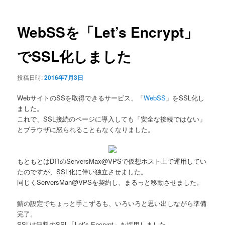
ナ
ビ
ゲ
WebSSを「Let’s Encrypt」
ー
シ
でSSL化しました
ョ
ン
投稿日時:
2016年7月3日
WebサイトのSSを取得できるサービス、「
WebSS
」をSSL化し
ました。
これで、SSL接続のページに導入しても「安全な接続ではない」
とブラウザに怒られることもなくなりました。
もともとはDTIのServersMax@VPSで仮想ホスト上で運用してい
たのですが、SSL化に伴い独立させました。
同じくServersMan@VPSを契約し、まるっと移動させました。
鯖の設定でちょっと手こずるも、いろいろと思い出しながら準備
完了。
SSLは無料のSSL「Let’s Encrypt」を採用しました。