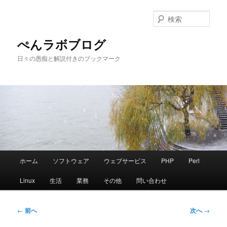
メ
イ
検
ン
索
コ
ぺんラボブログ
ン
日々の愚痴と解説付きのブックマーク
テ
ン
ツ
へ
移
動
メ
ホーム
ソフトウェア
ウェブサービス
PHP
Perl
イ
ン
Linux
生活
業務
その他
問い合わせ
メ
ニ
ュ
投
←
前へ
次へ
→
ー
稿