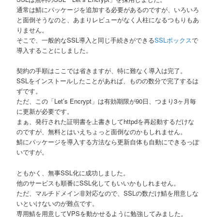
通常は鯖にパッケージを追加する必要があるのですが、いろいろ
と面倒そうなのと、あまりレビューがなく人柱になるつもりもあ
りません。
そこで、一般的なSSL導入と同じ手続きができる
SSLボックス
で
導入することにしました。
契約の手順はここでは省きますが、特に難なく導入は完了。
SSLをインストールしたことがあれば、ものの数分で完了するは
ずです。
ただ、この「Let’s Encrypt」は有効期限が90日、つまり3ヶ月毎
に更新が必要です。
まぁ、発行された証明書を上書きしてhttpdを再起動するだけな
のですが、無料とはいえちょっと面倒なのかもしれません。
鯖にパッケージを導入する方法なら更新自体も自動にできるっぽ
いですが。
ともかく、無事SSL化に成功しました。
他のサービスも順番にSSL化してもいいかもしれません。
ただ、マルチドメイン非対応なので、SSLの数だけ鯖を用意しな
いといけないのが難点です。
専用鯖を用意してVPSを動かせるように勉強してみました。