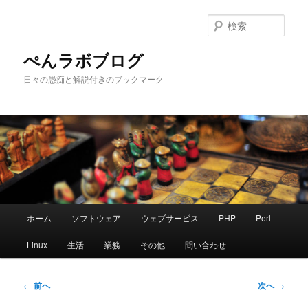
メ
イ
検
ン
索
コ
ぺんラボブログ
ン
日々の愚痴と解説付きのブックマーク
テ
ン
ツ
へ
移
動
メ
ホーム
ソフトウェア
ウェブサービス
PHP
Perl
イ
ン
Linux
生活
業務
その他
問い合わせ
メ
ニ
ュ
投
←
前へ
次へ
→
ー
稿