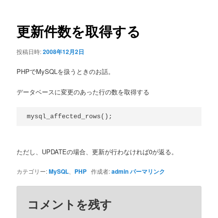
ナ
ビ
ゲ
更新件数を取得する
ー
シ
投稿日時:
2008年12月2日
ョ
ン
PHPでMySQLを扱うときのお話。
データベースに変更のあった行の数を取得する
mysql_affected_rows();
ただし、UPDATEの場合、更新が行わなければ0が返る。
カテゴリー:
MySQL
、
PHP
作成者:
admin
パーマリンク
コメントを残す