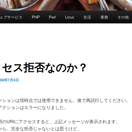
ェブサービス
PHP
Perl
Linux
生活
業務
その他
クセス拒否なのか？
008年7月4日
ーションは現時点では使用できません。後で再試行してください。
アクションはエラーになりました。
用のURIにアクセスすると、上記メッセージが表示されます。
から、完全な拒否じゃないとは思うけど、