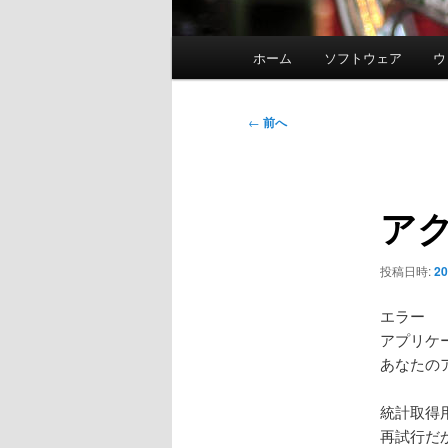
メ
ホーム
ソフトウェア
ウ
イ
ン
メ
投
←
前へ
ニ
稿
ュ
ナ
ー
ビ
ア
ゲ
ー
シ
投稿日時:
2
ョ
ン
エラー
アプリケ
あなたの
統計取得
再試行だ