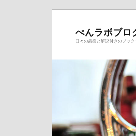
メ
イ
ン
ぺんラボブロ
コ
日々の愚痴と解説付きのブック
ン
テ
ン
ツ
へ
移
動