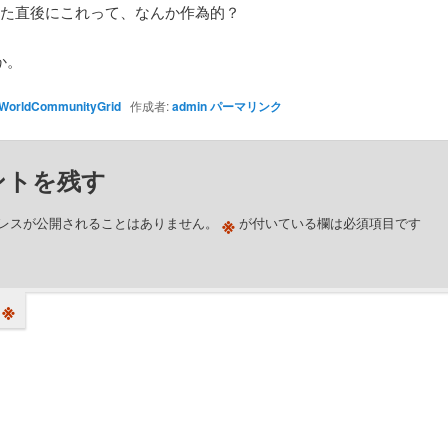
った直後にこれって、なんか作為的？
か。
WorldCommunityGrid
作成者:
admin
パーマリンク
ントを残す
※
レスが公開されることはありません。
が付いている欄は必須項目です
※