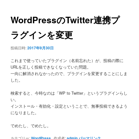
ナ
ビ
ゲ
WordPressのTwitter連携プ
ー
シ
ラグインを変更
ョ
ン
投稿日時:
2017年9月30日
これまで使っていたプラグイン（名前忘れた）が、投稿の際に
URLを正しく投稿できなくなっていた問題。
一向に解消されなかったので、プラグインを変更することにしま
した。
検索すると、今時なのは「WP to Twitter」というプラグインらし
い。
インストール・有効化・設定ということで、無事投稿できるよう
になりました。
でめたし、でめたし。
カテゴリー:
WordPress
作成者:
admin
パーマリンク