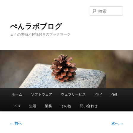
メ
イ
検
ン
索
コ
ぺんラボブログ
ン
日々の愚痴と解説付きのブックマーク
テ
ン
ツ
へ
移
動
メ
ホーム
ソフトウェア
ウェブサービス
PHP
Perl
イ
ン
Linux
生活
業務
その他
問い合わせ
メ
ニ
ュ
投
←
前へ
次へ
→
ー
稿