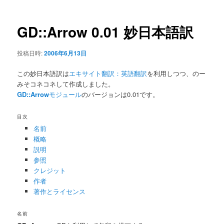
ナ
ビ
ゲ
GD::Arrow 0.01 妙日本語訳
ー
シ
投稿日時:
2006年6月13日
ョ
ン
この妙日本語訳は
エキサイト翻訳：英語翻訳
を利用しつつ、のー
みそコネコネして作成しました。
GD::Arrow
モジュール
のバージョンは0.01です。
目次
名前
概略
説明
参照
クレジット
作者
著作とライセンス
名前