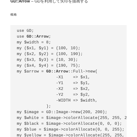
GD::Arrow
– GDを利用して矢印を描画する
概略
use GD;

use 
GD::Arrow
;

my $width = 8;

my ($x1, $y1) = (100, 10);

my ($x2, $y2) = (100, 190);

my ($x3, $y3) = (10, 30);

my ($x4, $y4) = (190, 75);

my $arrow = 
GD::Arrow
::Full->new( 

                -X1    => $x1, 

                -Y1    => $y1, 

                -X2    => $x2, 

                -Y2    => $y2, 

                -WIDTH => $width,

            );

my $image = GD::Image->new(200, 200);

my $white = $image->colorAllocate(255, 255, 255);

my $black = $image->colorAllocate(0, 0, 0);

my $blue = $image->colorAllocate(0, 0, 255);

my $yellow = $image->colorAllocate(255, 255, 0);
