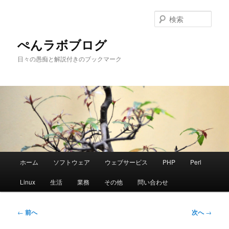
メ
イ
検
ン
索
コ
ぺんラボブログ
ン
日々の愚痴と解説付きのブックマーク
テ
ン
ツ
へ
移
動
メ
ホーム
ソフトウェア
ウェブサービス
PHP
Perl
イ
ン
Linux
生活
業務
その他
問い合わせ
メ
ニ
ュ
投
←
前へ
次へ
→
ー
稿