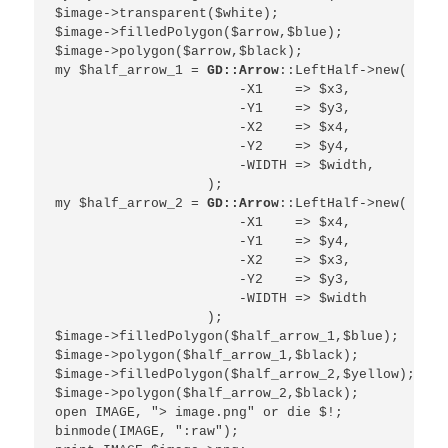
$image->transparent($white);

$image->filledPolygon($arrow,$blue);

$image->polygon($arrow,$black);

my $half_arrow_1 = 
GD::Arrow
::LeftHalf->new( 

                       -X1    => $x3, 

                       -Y1    => $y3, 

                       -X2    => $x4, 

                       -Y2    => $y4, 

                       -WIDTH => $width,

                   );

my $half_arrow_2 = 
GD::Arrow
::LeftHalf->new( 

                       -X1    => $x4, 

                       -Y1    => $y4, 

                       -X2    => $x3, 

                       -Y2    => $y3, 

                       -WIDTH => $width 

                   );

$image->filledPolygon($half_arrow_1,$blue);

$image->polygon($half_arrow_1,$black);

$image->filledPolygon($half_arrow_2,$yellow);

$image->polygon($half_arrow_2,$black);

open IMAGE, "> image.png" or die $!;

binmode(IMAGE, ":raw");
