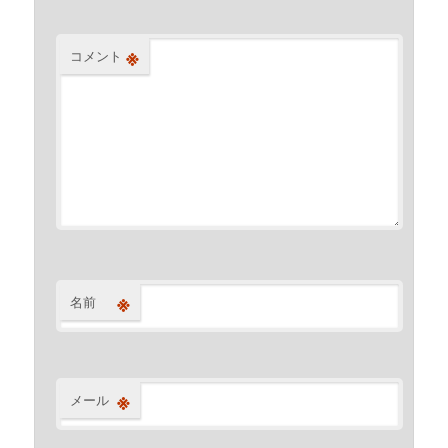
※
コメント
※
名前
※
メール