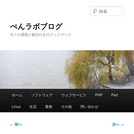
メ
イ
検
ン
索
コ
ぺんラボブログ
ン
日々の愚痴と解説付きのブックマーク
テ
ン
ツ
へ
移
動
メ
ホーム
ソフトウェア
ウェブサービス
PHP
Perl
イ
ン
Linux
生活
業務
その他
問い合わせ
メ
ニ
ュ
投
←
前へ
次へ
→
ー
稿