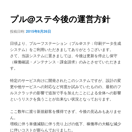
ナ
ビ
ゲ
プル@ステ今後の運営方針
ー
シ
投稿日時:
2015年8月26日
ョ
ン
日頃より、プルーフステーション（プル＠ステ：印刷データ生成
システム）をご利用いただきましてありがとうございます。
さて、当該システムに置きましては、今後は更新を停止し保守
（稼働確認・メンテナンス・課金請求）のみとさせていただきま
す。
特定のサービス向けに開発されたこのシステムですが、設計の変
更や他サービスへの対応など何度か試みていたものの、最初のフ
ルスクラッチの影響で追加で手を加えたことによる全体への影響
というリスクを負うことが出来ない状況となっております。
ここ数年に渡り新規顧客を獲得できず、今後の見込みもありませ
ん。
増税に伴う単価減額に伴う売り上げの低下、稼働率の大幅な減少
に伴いコストが膨らんでおりました。