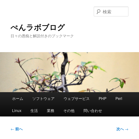
メ
イ
検
ン
索
コ
ぺんラボブログ
ン
日々の愚痴と解説付きのブックマーク
テ
ン
ツ
へ
移
動
メ
ホーム
ソフトウェア
ウェブサービス
PHP
Perl
イ
ン
Linux
生活
業務
その他
問い合わせ
メ
ニ
ュ
投
←
前へ
次へ
→
ー
稿