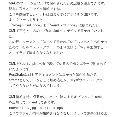
MACのフォトショCS5.1で保存されたとの記載を確認できます。
簡単に言うとファイル情報ですね。
これを削除するとイラレは固まらずにファイルを開けます。
よ～くソースを見ると、
「%begin_xml_code」と「%end_xml_code」に挟まれた行、
XMLで言うところの「<?xpacket />」がベタで書かれていまし
た。
この行、ソースとしてはベタで書かれていてちょっと引っかかっ
たので、行をコメントアウト、つまり先頭に「%」を追加する
と、イラレで固まらなくなりました。
XMLをPostScriptにベタで書いているので構文エラーで固まって
いたようです。
PostScriptにはヒアドキュメントはなかった気がするので、
stremaとしてデータとして埋め込むか、1行ずつコメントアウト
してやらないとだめなのでしょう。
XML情報は特に必要がないので、除去するオプション「-strip」
を追加してconvertしてみます。
convert a.jpg -strip a.eps
これでファイル情報が格納されなくなり、イラレで無事開けるよ