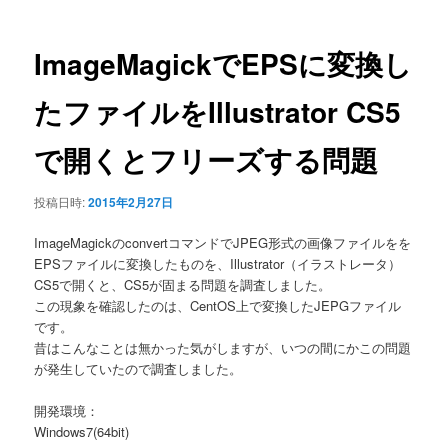
ナ
ビ
ゲ
ImageMagickでEPSに変換し
ー
シ
たファイルをIllustrator CS5
ョ
ン
で開くとフリーズする問題
投稿日時:
2015年2月27日
ImageMagickのconvertコマンドでJPEG形式の画像ファイルをを
EPSファイルに変換したものを、Illustrator（イラストレータ）
CS5で開くと、CS5が固まる問題を調査しました。
この現象を確認したのは、CentOS上で変換したJEPGファイル
です。
昔はこんなことは無かった気がしますが、いつの間にかこの問題
が発生していたので調査しました。
開発環境：
Windows7(64bit)