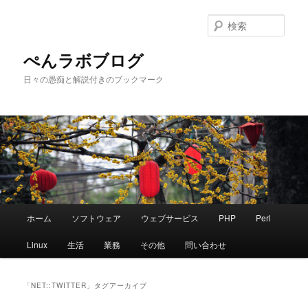
メ
サ
イ
ブ
検
ン
コ
索
コ
ン
ぺんラボブログ
ン
テ
日々の愚痴と解説付きのブックマーク
テ
ン
ン
ツ
ツ
へ
へ
移
移
動
動
メ
ホーム
ソフトウェア
ウェブサービス
PHP
Perl
イ
ン
Linux
生活
業務
その他
問い合わせ
メ
ニ
ュ
「
NET::TWITTER
」タグアーカイブ
ー