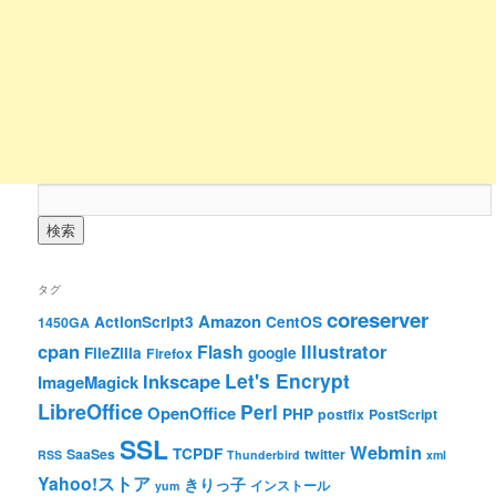
タグ
coreserver
Amazon
ActionScript3
CentOS
1450GA
cpan
Illustrator
Flash
FileZilla
google
Firefox
Let's Encrypt
Inkscape
ImageMagick
LibreOffice
Perl
OpenOffice
PHP
postfix
PostScript
SSL
Webmin
TCPDF
SaaSes
twitter
RSS
Thunderbird
xml
Yahoo!ストア
きりっ子
インストール
yum