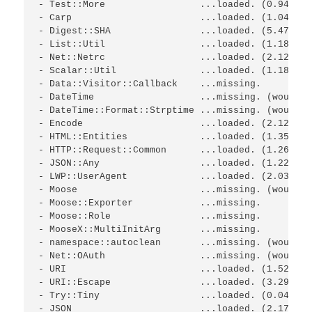
- Test::More                 ...loaded. (0.94 >= 0
- Carp                       ...loaded. (1.04)

- Digest::SHA                ...loaded. (5.47)

- List::Util                 ...loaded. (1.18)

- Net::Netrc                 ...loaded. (2.12)

- Scalar::Util               ...loaded. (1.18)

- Data::Visitor::Callback    ...missing.

- DateTime                   ...missing. (would n
- DateTime::Format::Strptime ...missing. (would n
- Encode                     ...loaded. (2.12)

- HTML::Entities             ...loaded. (1.35)

- HTTP::Request::Common      ...loaded. (1.26)

- JSON::Any                  ...loaded. (1.22 >= 1
- LWP::UserAgent             ...loaded. (2.033 >=
- Moose                      ...missing. (would n
- Moose::Exporter            ...missing.

- Moose::Role                ...missing.

- MooseX::MultiInitArg       ...missing.

- namespace::autoclean       ...missing. (would n
- Net::OAuth                 ...missing. (would n
- URI                        ...loaded. (1.52 >= 1
- URI::Escape                ...loaded. (3.29)

- Try::Tiny                  ...loaded. (0.04)

- JSON                       ...loaded. (2.17 >= 2