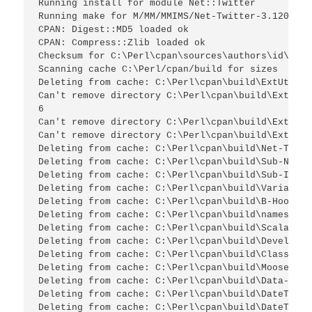
Running install for module Net::Twitter

Running make for M/MM/MMIMS/Net-Twitter-3.12000.ta
CPAN: Digest::MD5 loaded ok

CPAN: Compress::Zlib loaded ok

Checksum for C:\Perl\cpan\sources\authors\id\M\MM
Scanning cache C:\Perl/cpan/build for sizes

Deleting from cache: C:\Perl\cpan\build\ExtUtils-
Can't remove directory C:\Perl\cpan\build\ExtUtil
6

Can't remove directory C:\Perl\cpan\build\ExtUtil
Can't remove directory C:\Perl\cpan\build\ExtUtil
Deleting from cache: C:\Perl\cpan\build\Net-Twitt
Deleting from cache: C:\Perl\cpan\build\Sub-Name-
Deleting from cache: C:\Perl\cpan\build\Sub-Ident
Deleting from cache: C:\Perl\cpan\build\Variable-
Deleting from cache: C:\Perl\cpan\build\B-Hooks-E
Deleting from cache: C:\Perl\cpan\build\namespace
Deleting from cache: C:\Perl\cpan\build\Scalar-Li
Deleting from cache: C:\Perl\cpan\build\Devel-Glo
Deleting from cache: C:\Perl\cpan\build\Class-MOP
Deleting from cache: C:\Perl\cpan\build\Moose-1.0
Deleting from cache: C:\Perl\cpan\build\Data-Visi
Deleting from cache: C:\Perl\cpan\build\DateTime-
Deleting from cache: C:\Perl\cpan\build\DateTime-