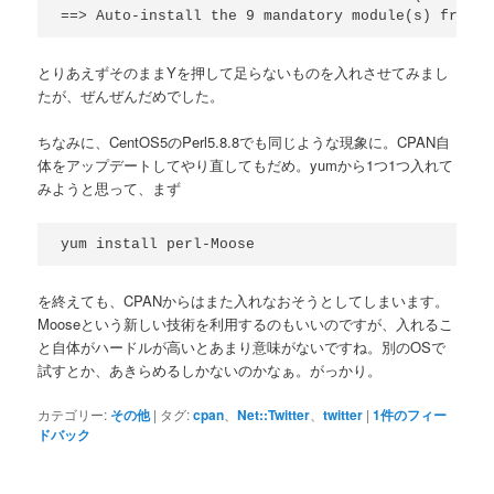
==> Auto-install the 9 mandatory module(s) from C
とりあえずそのままYを押して足らないものを入れさせてみまし
たが、ぜんぜんだめでした。
ちなみに、CentOS5のPerl5.8.8でも同じような現象に。CPAN自
体をアップデートしてやり直してもだめ。yumから1つ1つ入れて
みようと思って、まず
yum install perl-Moose
を終えても、CPANからはまた入れなおそうとしてしまいます。
Mooseという新しい技術を利用するのもいいのですが、入れるこ
と自体がハードルが高いとあまり意味がないですね。別のOSで
試すとか、あきらめるしかないのかなぁ。がっかり。
カテゴリー:
その他
|
タグ:
cpan
、
Net::Twitter
、
twitter
|
1
件のフィー
ドバック