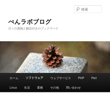
メ
イ
検
ン
索
コ
ぺんラボブログ
ン
日々の愚痴と解説付きのブックマーク
テ
ン
ツ
へ
移
動
メ
ソフトウェア
ホーム
ウェブサービス
PHP
Perl
イ
ン
Linux
生活
業務
その他
問い合わせ
メ
ニ
ュ
ー