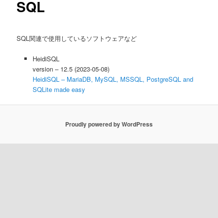
SQL
SQL関連で使用しているソフトウェアなど
HeidiSQL
version – 12.5 (2023-05-08)
HeidiSQL – MariaDB, MySQL, MSSQL, PostgreSQL and
SQLite made easy
Proudly powered by WordPress