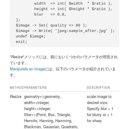
	width  => int( $width  * $ratio ),

	height => int( $height * $ratio ),

	blur   => 0.8,

);

$image -> Set( quality => 80 );

$image -> Write( 'jpeg:sample_after.jpg' );

undef $image;

"
Resize
"メソッドには、箱にもいくつかのパラメータが用意され
ています。
Manipulate an Image
には、以下のパラメータが紹介されていま
す。
METHOD
PARAMETERS
DESCRIPTION
Resize
geometry=>geometry,
scale image to
width=>integer,
desired size.
height=>integer,
Specify blur > 1
filter=>{Point, Box, Triangle,
for blurry or < 1
Hermite, Hanning, Hamming,
for sharp
Blackman, Gaussian, Quadratic,