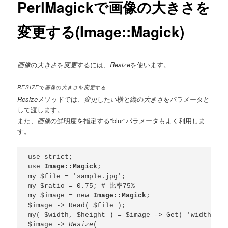
PerlMagickで画像の大きさを
変更する(Image::Magick)
画像
の
大きさ
を
変更
するには、
Resize
を使います。
RESIZE
で
画像
の
大きさ
を
変更
する
Resize
メソッドでは、
変更
したい横と縦の
大きさ
をパラメータと
して渡します。
また、
画像
の鮮明度を指定する"blur"パラメータもよく利用しま
す。
use strict;

use 
Image::Magick
;

my $file = 'sample.jpg';

my $ratio = 0.75; # 比率75%

my $image = new 
Image::Magick
;

$image -> Read( $file );

my( $width, $height ) = $image -> Get( 'width', '
$image -> 
Resize
(
