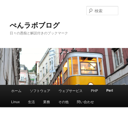
メ
イ
検
ン
索
コ
ぺんラボブログ
ン
日々の愚痴と解説付きのブックマーク
テ
ン
ツ
へ
移
動
メ
Perl
ホーム
ソフトウェア
ウェブサービス
PHP
イ
ン
Linux
生活
業務
その他
問い合わせ
メ
ニ
ュ
ー