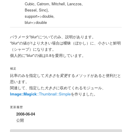
Cubic, Catrom, Mitchell, Lanczos,
Bessel, Sinc},
support=>double,
blur=>double
パラメータ"blur"についてのみ、説明があります。
"blur"の値が1より大きい場合は曖昧（ぼかし）に、小さいと鮮明
（シャープ）になります。
個人的に"blur"の値は0.8を愛用しています。
補足
比率のみを指定して
大きさ
を
変更
するメソッドがあると便利だと
思います。
関連して、指定した
大きさ
に収めてくれるモジュール、
Image::Magick
::Thumbnail::Simple
を作りました。
更新履歴
2008-06-04
公開