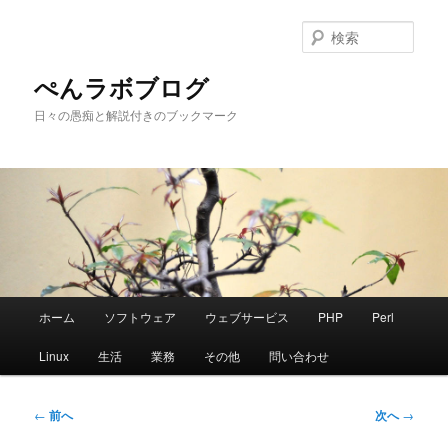
メ
イ
検
ン
索
コ
ぺんラボブログ
ン
日々の愚痴と解説付きのブックマーク
テ
ン
ツ
へ
移
動
メ
ホーム
ソフトウェア
ウェブサービス
PHP
Perl
イ
ン
Linux
生活
業務
その他
問い合わせ
メ
ニ
ュ
投
←
前へ
次へ
→
ー
稿