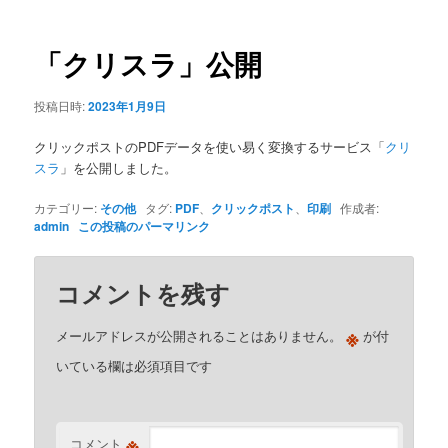
ナ
ビ
ゲ
「クリスラ」公開
ー
シ
投稿日時:
2023年1月9日
ョ
ン
クリックポストのPDFデータを使い易く変換するサービス「
クリ
スラ
」を公開しました。
カテゴリー:
その他
タグ:
PDF
、
クリックポスト
、
印刷
作成者:
admin
この投稿のパーマリンク
コメントを残す
※
メールアドレスが公開されることはありません。
が付
いている欄は必須項目です
※
コメント