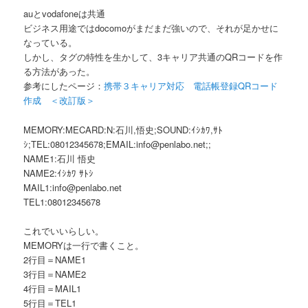
auとvodafoneは共通
ビジネス用途ではdocomoがまだまだ強いので、それが足かせに
なっている。
しかし、タグの特性を生かして、3キャリア共通のQRコードを作
る方法があった。
参考にしたページ：
携帯３キャリア対応 電話帳登録QRコード
作成 ＜改訂版＞
MEMORY:MECARD:N:石川,悟史;SOUND:ｲｼｶﾜ,ｻﾄ
ｼ;TEL:08012345678;EMAIL:info@penlabo.net;;
NAME1:石川 悟史
NAME2:ｲｼｶﾜ ｻﾄｼ
MAIL1:info@penlabo.net
TEL1:08012345678
これでいいらしい。
MEMORYは一行で書くこと。
2行目＝NAME1
3行目＝NAME2
4行目＝MAIL1
5行目＝TEL1