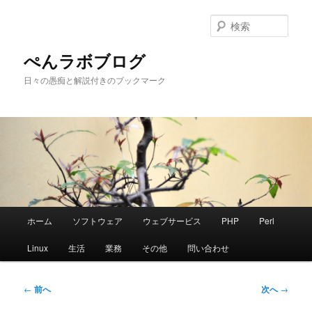
メ
イ
検
ン
索
コ
ぺんラボブログ
ン
日々の愚痴と解説付きのブックマーク
テ
ン
ツ
へ
移
動
メ
ホーム
ソフトウェア
ウェブサービス
PHP
Perl
イ
ン
Linux
生活
業務
その他
問い合わせ
メ
ニ
ュ
投
←
前へ
次へ
→
ー
稿