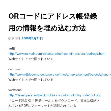
ナ
ビ
ゲ
QRコードにアドレス帳登録
ー
シ
用の情報を埋め込む方法
ョ
ン
投稿日時:
2008年8月31日
au用
http://www.au.kddi.com/ezfactory/tec/two_dimensions/address.html
Webサイト上で公開されている
docomo
http://www.nttdocomo.co.jp/service/imode/make/content/barcode/funct
Webサイト上で公開されている
vodafone
http://developers.softbankmobile.co.jp/dp/tool_dl/qrcode/tool.php
「コード読み取り 開発ツール」をダウンロード、書庫に格納さ
れているPDFにフォーマットが記載されている