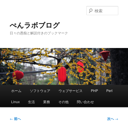
メ
イ
検
ン
索
コ
ぺんラボブログ
ン
日々の愚痴と解説付きのブックマーク
テ
ン
ツ
へ
移
動
メ
ホーム
ソフトウェア
ウェブサービス
PHP
Perl
イ
ン
Linux
生活
業務
その他
問い合わせ
メ
ニ
ュ
投
←
前へ
次へ
→
ー
稿