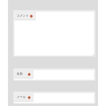
※
コメント
※
名前
※
メール