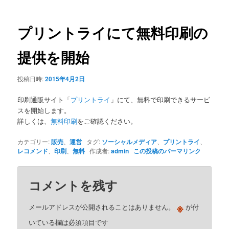
ナ
ビ
ゲ
プリントライにて無料印刷の
ー
シ
提供を開始
ョ
ン
投稿日時:
2015年4月2日
印刷通販サイト「
プリントライ
」にて、無料で印刷できるサービ
スを開始します。
詳しくは、
無料印刷
をご確認ください。
カテゴリー:
販売
、
運営
タグ:
ソーシャルメディア
、
プリントライ
、
レコメンド
、
印刷
、
無料
作成者:
admin
この投稿のパーマリンク
コメントを残す
※
メールアドレスが公開されることはありません。
が付
いている欄は必須項目です