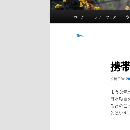
メ
ホーム
ソフトウェア
ウ
イ
ン
メ
投
←
前へ
ニ
稿
ュ
ナ
ー
ビ
携
ゲ
ー
シ
投稿日時:
2
ョ
ン
ような気
日本独自
るとのこ
とはいえ