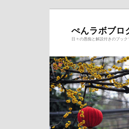
メ
イ
ン
ぺんラボブロ
コ
日々の愚痴と解説付きのブック
ン
テ
ン
ツ
へ
移
動