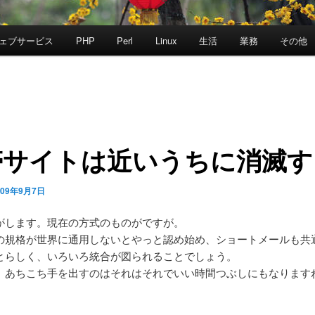
ェブサービス
PHP
Perl
Linux
生活
業務
その他
帯サイトは近いうちに消滅す
009年9月7日
がします。現在の方式のものがですが。
の規格が世界に通用しないとやっと認め始め、ショートメールも共
とらしく、いろいろ統合が図られることでしょう。
、あちこち手を出すのはそれはそれでいい時間つぶしにもなります