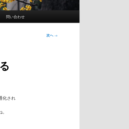
問い合わせ
次へ
→
る
通化され
ね。