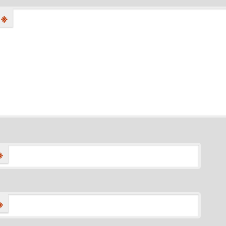
※
※
※